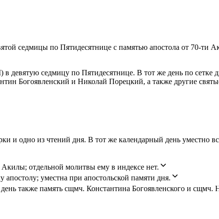
вятой седмицы по Пятидесятнице с памятью апостола от 70-ти А
(I) в девятую седмицу по Пятидесятнице. В тот же день по сет
тин Богоявленский и Николай Порецкий, а также другие святы
орки и одно из чтений дня. В тот же календарный день уместн
и Акилы; отдельной молитвы ему в индексе нет.
 апостолу; уместна при апостольской памяти дня.
 день также память сщмч. Константина Богоявленского и сщмч. 