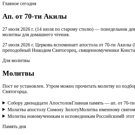
Главное сегодня
Ап. от 70-ти Акилы
27 июля 2026 г. (14 июля по старому стилю) — понедельник де
молитвы для домашнего чтения.
27 июля 2026 г. Церковь вспоминает апостола от 70-ти Акилы 
преподобный Никодим Святогорец, священномученики Констан
Для молитвы
Молитвы
Пост не установлен. Утром можно прочитать молитву из подб
Святогорца.
Собору двенадцати Апостолов
Главная память — ап. от 70-т
Молитва апостолу Симону Зилоту
Молитва именному святому
Mолитва новомученикам и исповедникам Российским
В этот
Память дня