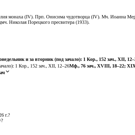
ллия монаха (IV). Прп. Онисима чудотворца (IV). Мч. Иоанна Ме
щмч. Николая Порецкого пресвитера (1933).
понедельник и за вторник (под зачало): 1 Кор., 152 зач., XII, 12
чало): 1 Кор., 152 зач., XII, 12–26
Мф., 76 зач., XVIII, 18–22; XIX
зач
6 г.?
у?