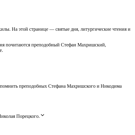
килы. На этой странице — святые дня, литургические чтения и
ке дня почитаются преподобный Стефан Махришский,
е.
о вспомнить преподобных Стефана Махришского и Никодима
Николая Порецкого.