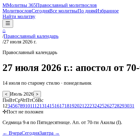
М
Молитвы 365
Православный молитвослов
Молитвослов
Сегодня
Все молитвы
По дням
Избранное
Найти молитву
⌂
/
Православный календарь
/
27 июля 2026 г.
Православный календарь
27 июля 2026 г.: апостол от 7
14 июля
по старому стилю ·
понедельник
Июль
2026
<
>
Пн
Вт
Ср
Чт
Пт
Сб
Вс
1
2
3
4
5
6
7
8
9
10
11
12
13
14
15
16
17
18
19
20
21
22
23
24
25
26
27
28
29
30
31
✣
Пост не положен
Седмица 9-я по Пятидесятнице. Ап. от 70-ти Акилы (I).
← Вчера
Сегодня
Завтра →