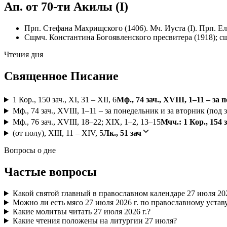
Ап. от 70-ти Акилы (I)
Прп. Стефана Махрищского (1406). Мч. Иуста (I). Прп. Е
Сщмч. Константина Богоявленского пресвитера (1918); с
Чтения дня
Священное Писание
1 Кор., 150 зач., XI, 31 – XII, 6
Мф., 74 зач., XVIII, 1–11 – за 
Мф., 74 зач., XVIII, 1–11 – за понедельник и за вторник (под за
Мф., 76 зач., XVIII, 18–22; XIX, 1–2, 13–15
Мчч.: 1 Кор., 154 
(от полу), XIII, 11 – XIV, 5
Лк., 51 зач
Вопросы о дне
Частые вопросы
Какой святой главный в православном календаре 27 июля 202
Можно ли есть мясо 27 июля 2026 г. по православному устав
Какие молитвы читать 27 июля 2026 г.?
Какие чтения положены на литургии 27 июля?