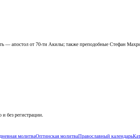
мять — апостол от 70-ти Акилы; также преподобные Стефан Мах
 и без регистрации.
дневная молитва
Оптинская молитва
Православный календарь
Ка