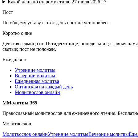
Какой день по старому стилю 27 июля 2026 г.?
Пост
По общему уставу в этот день пост не установлен.
Коротко о дне
Девятая седмица по Пятидесятнице, понедельник; главная па
святые; пост не положен.
Ежедневно
Утренние молитвы
Вечерние молитвы
Ежедневная молитва
Оптинская на каждый день
Молитвослов онлайн
М
Молитвы 365
Православный молитвослов для ежедневного чтения. Бесплатно
Молитвослов
Молитвослов онлайн
Утренние молитвы
Вечерние молитвы
Еже