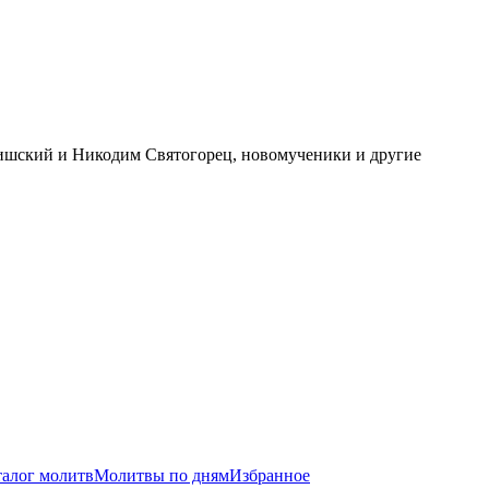
ришский и Никодим Святогорец, новомученики и другие
талог молитв
Молитвы по дням
Избранное