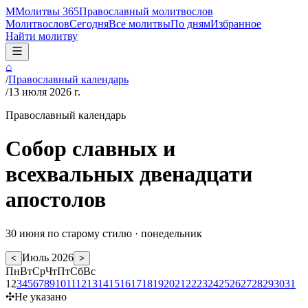
М
Молитвы 365
Православный молитвослов
Молитвослов
Сегодня
Все молитвы
По дням
Избранное
Найти молитву
⌂
/
Православный календарь
/
13 июля 2026 г.
Православный календарь
Собор славных и
всехвальных двенадцати
апостолов
30 июня
по старому стилю ·
понедельник
Июль
2026
<
>
Пн
Вт
Ср
Чт
Пт
Сб
Вс
1
2
3
4
5
6
7
8
9
10
11
12
13
14
15
16
17
18
19
20
21
22
23
24
25
26
27
28
29
30
31
✣
Не указано