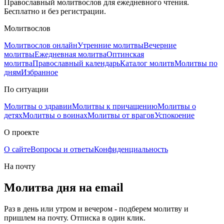
Православный молитвослов для ежедневного чтения.
Бесплатно и без регистрации.
Молитвослов
Молитвослов онлайн
Утренние молитвы
Вечерние
молитвы
Ежедневная молитва
Оптинская
молитва
Православный календарь
Каталог молитв
Молитвы по
дням
Избранное
По ситуации
Молитвы о здравии
Молитвы к причащению
Молитвы о
детях
Молитвы о воинах
Молитвы от врагов
Успокоение
О проекте
О сайте
Вопросы и ответы
Конфиденциальность
На почту
Молитва дня на email
Раз в день или утром и вечером - подберем молитву и
пришлем на почту. Отписка в один клик.