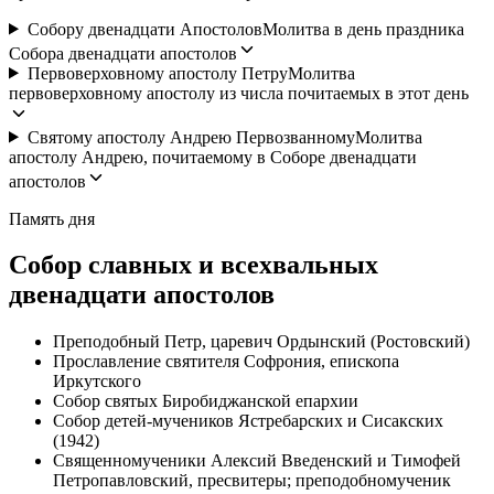
Собору двенадцати Апостолов
Молитва в день праздника
Собора двенадцати апостолов
Первоверховному апостолу Петру
Молитва
первоверховному апостолу из числа почитаемых в этот день
Святому апостолу Андрею Первозванному
Молитва
апостолу Андрею, почитаемому в Соборе двенадцати
апостолов
Память дня
Собор славных и всехвальных
двенадцати апостолов
Преподобный Петр, царевич Ордынский (Ростовский)
Прославление святителя Софрония, епископа
Иркутского
Собор святых Биробиджанской епархии
Собор детей-мучеников Ястребарских и Сисакских
(1942)
Священномученики Алексий Введенский и Тимофей
Петропавловский, пресвитеры; преподобномученик