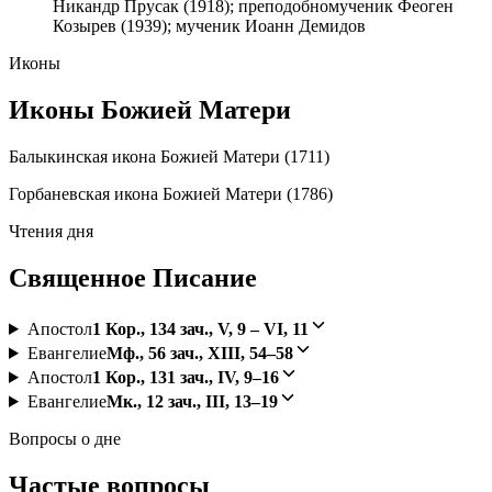
Никандр Прусак (1918); преподобномученик Феоген
Козырев (1939); мученик Иоанн Демидов
Иконы
Иконы Божией Матери
Балыкинская икона Божией Матери (1711)
Горбаневская икона Божией Матери (1786)
Чтения дня
Священное Писание
Апостол
1 Кор., 134 зач., V, 9 – VI, 11
Евангелие
Мф., 56 зач., XIII, 54–58
Апостол
1 Кор., 131 зач., IV, 9–16
Евангелие
Мк., 12 зач., III, 13–19
Вопросы о дне
Частые вопросы