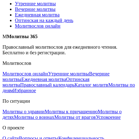
Утренние молитвы
Вечерние молитвы
Ежедневная молитва
Оптинская на каждый день
Молитвослов онлайн
М
Молитвы 365
Православный молитвослов для ежедневного чтения.
Бесплатно и без регистрации.
Молитвослов
Молитвослов онлайн
Утренние молитвы
Вечерние
молитвы
Ежедневная молитва
Оптинская
молитва
Православный календарь
Каталог молитв
Молитвы по
дням
Избранное
По ситуации
Молитвы о здравии
Молитвы к причащению
Молитвы о
детях
Молитвы о воинах
Молитвы от врагов
Успокоение
О проекте
О сайте
Вопросы и ответы
Конфиденциальность