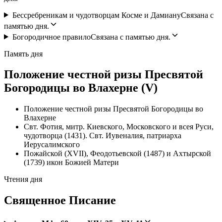
Бессребреникам и чудотворцам Косме и Дамиану
Связана с
памятью дня.
Богородичное правило
Связана с памятью дня.
Память дня
Положение честной ризы Пресвятой
Богородицы во Влахерне (V)
Положение честной ризы Пресвятой Богородицы во
Влахерне
Свт. Фотия, митр. Киевского, Московского и всея Руси,
чудотворца (1431). Свт. Иувеналия, патриарха
Иерусалимского
Пожайской (XVII), Феодотьевской (1487) и Ахтырской
(1739) икон Божией Матери
Чтения дня
Священное Писание