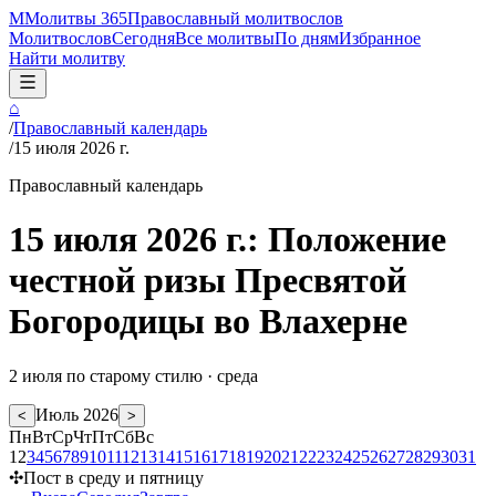
М
Молитвы 365
Православный молитвослов
Молитвослов
Сегодня
Все молитвы
По дням
Избранное
Найти молитву
⌂
/
Православный календарь
/
15 июля 2026 г.
Православный календарь
15 июля 2026 г.: Положение
честной ризы Пресвятой
Богородицы во Влахерне
2 июля
по старому стилю ·
среда
Июль
2026
<
>
Пн
Вт
Ср
Чт
Пт
Сб
Вс
1
2
3
4
5
6
7
8
9
10
11
12
13
14
15
16
17
18
19
20
21
22
23
24
25
26
27
28
29
30
31
✣
Пост в среду и пятницу