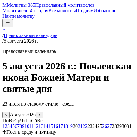
М
Молитвы 365
Православный молитвослов
Молитвослов
Сегодня
Все молитвы
По дням
Избранное
Найти молитву
⌂
/
Православный календарь
/
5 августа 2026 г.
Православный календарь
5 августа 2026 г.: Почаевская
икона Божией Матери и
святые дня
23 июля
по старому стилю ·
среда
Август
2026
<
>
Пн
Вт
Ср
Чт
Пт
Сб
Вс
1
2
3
4
5
6
7
8
9
10
11
12
13
14
15
16
17
18
19
20
21
22
23
24
25
26
27
28
29
30
31
✣
Пост в среду и пятницу