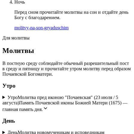
Ночь
Перед сном прочитайте молитвы на сон и отдайте день
Богу с благодарением.
molitvy-na-son-gryaduschim
Для молитвы
Молитвы
В постную среду соблюдайте обычный разрешительный пост
в среду и пятницу и прочитайте утром молитву перед образом
Почаевской Богоматери.
Утро
Утро
Молитва пред иконою "Почаевская" (23 июля / 5
августа)
Память Почаевской иконы Божией Матери (1675) —
главная память дня.
День
День
Mолитва новомученикам и исповедникам