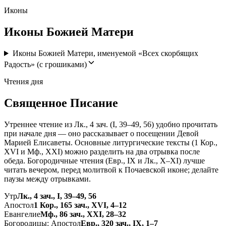
Иконы
Иконы Божией Матери
Иконы Божией Матери, именуемой «Всех скорбящих
Радость» (с грошиками)
Чтения дня
Священное Писание
Утреннее чтение из Лк., 4 зач. (I, 39–49, 56) удобно прочитать
при начале дня — оно рассказывает о посещении Девой
Марией Елисаветы. Основные литургические тексты (1 Кор.,
XVI и Мф., XXI) можно разделить на два отрывка после
обеда. Богородичные чтения (Евр., IX и Лк., X–XI) лучше
читать вечером, перед молитвой к Почаевской иконе; делайте
паузы между отрывками.
Утр
Лк., 4 зач., I, 39–49, 56
Апостол
1 Кор., 165 зач., XVI, 4–12
Евангелие
Мф., 86 зач., XXI, 28–32
Богородицы: Апостол
Евр., 320 зач., IX, 1–7