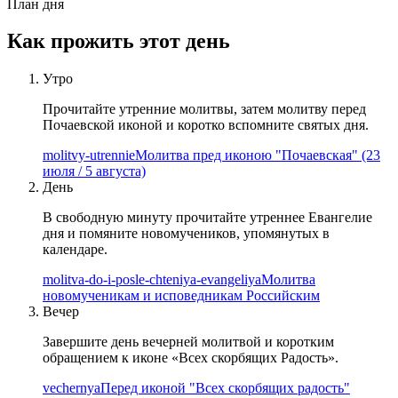
План дня
Как прожить этот день
Утро
Прочитайте утренние молитвы, затем молитву перед
Почаевской иконой и коротко вспомните святых дня.
molitvy-utrennie
Молитва пред иконою "Почаевская" (23
июля / 5 августа)
День
В свободную минуту прочитайте утреннее Евангелие
дня и помяните новомучеников, упомянутых в
календаре.
molitva-do-i-posle-chteniya-evangeliya
Mолитва
новомученикам и исповедникам Российским
Вечер
Завершите день вечерней молитвой и коротким
обращением к иконе «Всех скорбящих Радость».
vechernya
Перед иконой "Всех скорбящих радость"