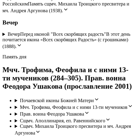
Российским
Память сщмч. Михаила Троицкого пресвитера и
мч. Андрея Аргунова (1938).
Вечер
Вечер
Перед иконой "Всех скорбящих радость"
В этот день
почитается икона «Всех скорбящих Радость» (с грошиками)
(1888).
Память дня
Мчч. Трофима, Феофила и с ними 13-
ти мучеников (284–305). Прав. воина
Феодора Ушакова (прославление 2001)
Почаевской иконы Божией Матери
Мчч. Трофима, Феофила и с ними 13-ти мучеников
Прав. воина Феодора Ушакова
Сщмч. Аполлинария, еп. Равеннийского
Сщмч. Михаила Троицкого пресвитера и мч. Андрея
Аргунова