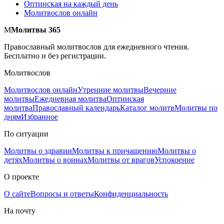
Оптинская на каждый день
Молитвослов онлайн
М
Молитвы 365
Православный молитвослов для ежедневного чтения.
Бесплатно и без регистрации.
Молитвослов
Молитвослов онлайн
Утренние молитвы
Вечерние
молитвы
Ежедневная молитва
Оптинская
молитва
Православный календарь
Каталог молитв
Молитвы по
дням
Избранное
По ситуации
Молитвы о здравии
Молитвы к причащению
Молитвы о
детях
Молитвы о воинах
Молитвы от врагов
Успокоение
О проекте
О сайте
Вопросы и ответы
Конфиденциальность
На почту