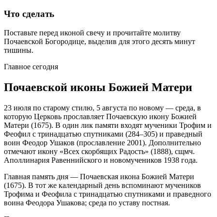
Что сделать
Поставьте перед иконой свечу и прочитайте молитву
Почаевской Богородице, выделив для этого десять минут
тишины.
Главное сегодня
Почаевской иконы Божией Матери
23 июля по старому стилю, 5 августа по новому — среда, в
которую Церковь прославляет Почаевскую икону Божией
Матери (1675). В один лик памяти входят мученики Трофим и
Феофил с тринадцатью спутниками (284–305) и праведный
воин Феодор Ушаков (прославление 2001). Дополнительно
отмечают икону «Всех скорбящих Радость» (1888), сщмч.
Аполлинария Равеннийского и новомучеников 1938 года.
Главная память дня — Почаевская икона Божией Матери
(1675). В тот же календарный день вспоминают мучеников
Трофима и Феофила с тринадцатью спутниками и праведного
воина Феодора Ушакова; среда по уставу постная.