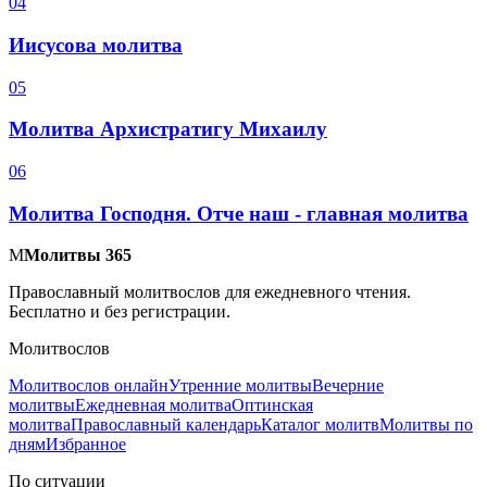
0
4
Иисусова молитва
0
5
Молитва Архистратигу Михаилу
0
6
Молитва Господня. Отче наш - главная молитва
М
Молитвы 365
Православный молитвослов для ежедневного чтения.
Бесплатно и без регистрации.
Молитвослов
Молитвослов онлайн
Утренние молитвы
Вечерние
молитвы
Ежедневная молитва
Оптинская
молитва
Православный календарь
Каталог молитв
Молитвы по
дням
Избранное
По ситуации