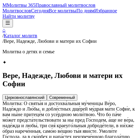
М
Молитвы 365
Православный молитвослов
Молитвослов
Сегодня
Все молитвы
По дням
Избранное
Найти молитву
⌂
/
Каталог молитв
/
Вере, Надежде, Любови и матери их Софии
Молитва о детях и семье
✦
Вере, Надежде, Любови и матери их
Софии
Церковнославянский
Современный
Молитва: О святы́я и достохва́льныя му́ченицы Ве́ро,
Наде́ждо и Лю́бы, и добле́стных дще́рей му́драя ма́ти Софи́е, к
вам ны́не притеце́м со усе́рдною моли́твою. Что бо па́че
мо́жет предста́тельствовати за ны пред Го́сподем, а́ще не ве́ра,
наде́жда и любы́, три сия́ краеуго́льныя доброде́тели, в ни́хже
о́браз нарече́нныя, само́ю ве́щию ты́я яви́сте. Умоли́те
Го́спода, да в ско́рбех и напа́стех неизрече́нною благода́тию