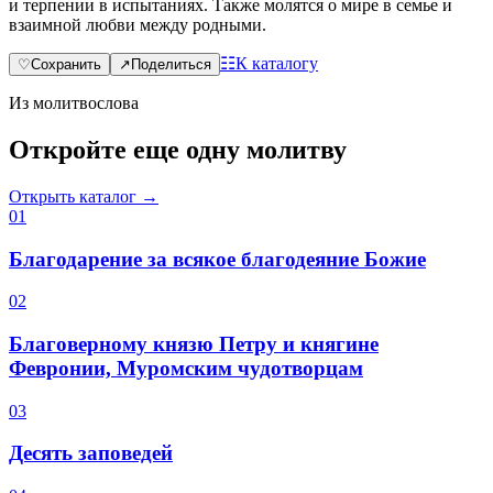
и терпении в испытаниях. Также молятся о мире в семье и
взаимной любви между родными.
☷
К каталогу
♡
Сохранить
↗
Поделиться
Из молитвослова
Откройте еще одну молитву
Открыть каталог →
0
1
Благодарение за всякое благодеяние Божие
0
2
Благоверному князю Петру и княгине
Февронии, Муромским чудотворцам
0
3
Десять заповедей