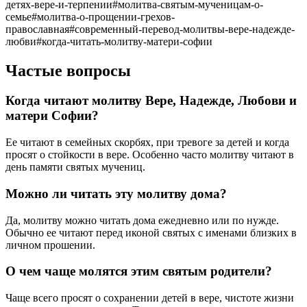
детях-вере-и-терпении
#
молитва-святым-мученицам-о-
семье
#
молитва-о-прощении-грехов-
православная
#
современный-перевод-молитвы-вере-надежде-
любви
#
когда-читать-молитву-матери-софии
Частые вопросы
Когда читают молитву Вере, Надежде, Любови и
матери Софии?
Ее читают в семейных скорбях, при тревоге за детей и когда
просят о стойкости в вере. Особенно часто молитву читают в
день памяти святых мучениц.
Можно ли читать эту молитву дома?
Да, молитву можно читать дома ежедневно или по нужде.
Обычно ее читают перед иконой святых с именами близких в
личном прошении.
О чем чаще молятся этим святым родители?
Чаще всего просят о сохранении детей в вере, чистоте жизни