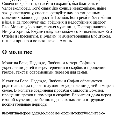
Свое́ю покры́ет ны, спасе́т и сохрани́т, я́ко благ есть и
Человеколю́бец. Того́ сла́ву, я́ко со́лнце незаходи́мое, ны́не
зря́ще светоле́пну, споспеше́ствуйте нам во смире́нных
моле́ниих на́ших, да прости́т Госпо́дь Бог грехи́ и беззако́ния
на́ша, и да поми́лует нас, гре́шных и недосто́йных щедро́т
Его́. Моли́те у́бо о нас, святы́я му́ченицы, Го́спода на́шего
Иису́са Христа́, Ему́же сла́ву возсыла́ем со Безнача́льным Его́
Отце́м и Пресвяты́м, и Благи́м, и Животворя́щим Его́ Ду́хом,
ны́не и при́сно и во ве́ки веко́в. Ами́нь.
О молитве
Молитва Вере, Надежде, Любови и матери Софии о
укреплении детей в вере, терпении в скорбях и прощении
грехов, текст и современный перевод для семьи.
К святым Вере, Надежде, Любови и Софии обращаются
родители, когда просят о духовном укреплении детей и мире в
семье. В молитве соединены просьбы о милости Божией,
прощении грехов и помощи в скорбях. Ее читают дома перед
иконой мучениц, особенно в день их памяти и в трудные
воспитательные периоды.
#
молитва-вере-надежде-любви-и-софии-текст
#
молитва-о-