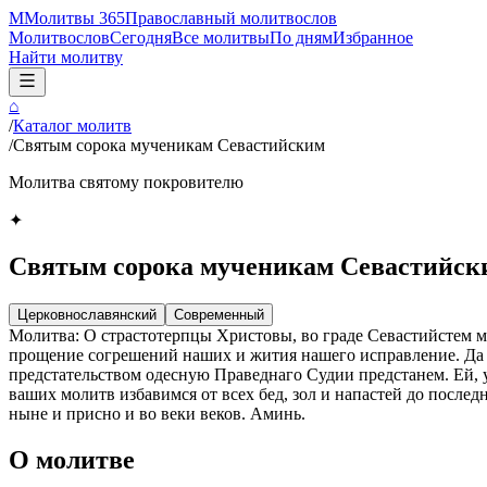
М
Молитвы 365
Православный молитвослов
Молитвослов
Сегодня
Все молитвы
По дням
Избранное
Найти молитву
⌂
/
Каталог молитв
/
Святым сорока мученикам Севастийским
Молитва святому покровителю
✦
Святым сорока мученикам Севастийск
Церковнославянский
Современный
Молитва: О страстотерпцы Христовы, во граде Севастийстем м
прощение согрешений наших и жития нашего исправление. Да 
предстательством одесную Праведнаго Судии предстанем. Ей, 
ваших молитв избавимся от всех бед, зол и напастей до после
ныне и присно и во веки веков. Аминь.
О молитве