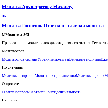
Молитва Архистратигу Михаилу
0
6
Молитва Господня. Отче наш - главная молитва
М
Молитвы 365
Православный молитвослов для ежедневного чтения. Бесплатно
Молитвослов
Молитвослов онлайн
Утренние молитвы
Вечерние молитвы
Еже
По ситуации
Молитвы о здравии
Молитвы к причащению
Молитвы о детях
М
О проекте
О сайте
Вопросы и ответы
Конфиденциальность
На почту