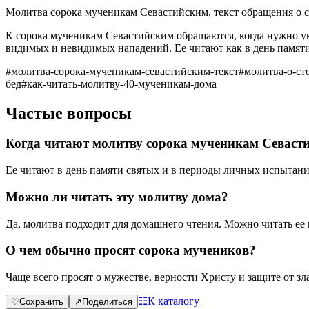
Молитва сорока мученикам Севастийским, текст обращения о с
К сорока мученикам Севастийским обращаются, когда нужно ук
видимых и невидимых нападений. Ее читают как в день памяти
#
молитва-сорока-мученикам-севастийским-текст
#
молитва-о-ст
бед
#
как-читать-молитву-40-мученикам-дома
Частые вопросы
Когда читают молитву сорока мученикам Севаст
Ее читают в день памяти святых и в периоды личных испытаний
Можно ли читать эту молитву дома?
Да, молитва подходит для домашнего чтения. Можно читать ее 
О чем обычно просят сорока мучеников?
Чаще всего просят о мужестве, верности Христу и защите от зл
☷
К каталогу
♡
Сохранить
↗
Поделиться