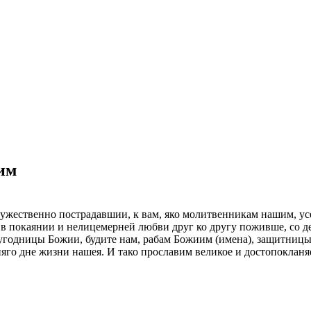
им
ужественно пострадавшии, к вам, яко молитвенникам нашим, ус
в покаянии и нелицемерней любви друг ко другу поживше, со 
угодницы Божии, будите нам, рабам Божиим (имена), защитницы
дняго дне жизни нашея. И тако прославим великое и достопокла