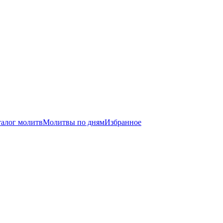
талог молитв
Молитвы по дням
Избранное