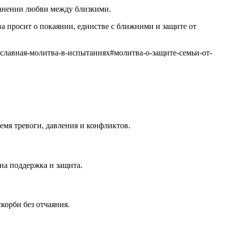
ранении любви между близкими.
а просит о покаянии, единстве с ближними и защите от
славная-молитва-в-испытаниях
#
молитва-о-защите-семьи-от-
емя тревоги, давления и конфликтов.
на поддержка и защита.
корби без отчаяния.