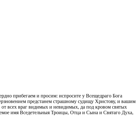
ердно прибегаем и просим: испросите у Всещедраго Бога
дерзновением предстанем страшному судищу Христову, и вашим
 от всех враг видимых и невидимых, да под кровом святых
няемое имя Вседетельныя Троицы, Отца и Сына и Святаго Духа,