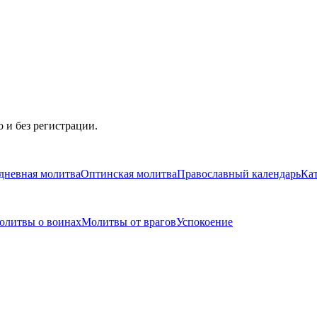
 и без регистрации.
дневная молитва
Оптинская молитва
Православный календарь
Ка
олитвы о воинах
Молитвы от врагов
Успокоение