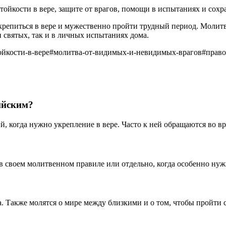
тойкости в вере, защите от врагов, помощи в испытаниях и сох
репиться в вере и мужественно пройти трудный период. Молитв
 святых, так и в личных испытаниях дома.
ойкости-в-вере
#
молитва-от-видимых-и-невидимых-врагов
#
право
ийским?
, когда нужно укрепление в вере. Часто к ней обращаются во вр
в своем молитвенном правиле или отдельно, когда особенно нуж
а. Также молятся о мире между близкими и о том, чтобы пройти с