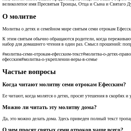
великолепое имя Пресвятыя Троицы, Отца и Сына и Святаго Ду
О молитве
Молитва о детях и семейном мире святым семи отрокам Ефесски
К этим святым обычно обращаются родители, когда переживают з
набор для домашнего чтения в один раз. Смысл прошений: попр
#
молитва-семи-отрокам-ефесским-текст
#
молитва-о-детях-прав
ефесским
#
молитва-о-укреплении-веры-в-семье
Частые вопросы
Когда читают молитву семи отрокам Ефесским?
Ее читают, когда молятся о детях, просят утешения в скорбях и
Можно ли читать эту молитву дома?
Да, это можно делать дома. Здесь приведен полный текст троп
О чем просят святых семи отроков чаще всего?