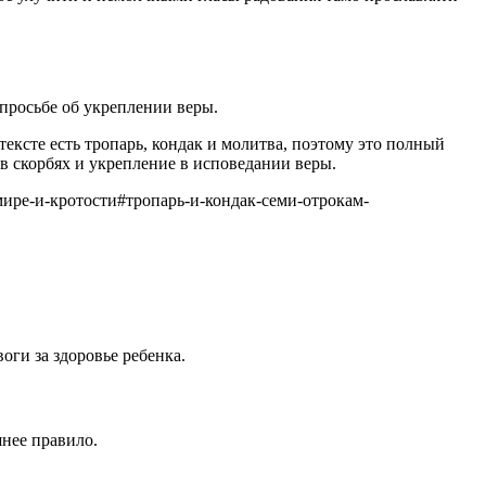
 просьбе об укреплении веры.
ексте есть тропарь, кондак и молитва, поэтому это полный
 в скорбях и укрепление в исповедании веры.
мире-и-кротости
#
тропарь-и-кондак-семи-отрокам-
оги за здоровье ребенка.
шнее правило.