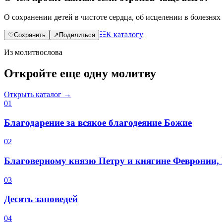
О сохранении детей в чистоте сердца, об исцелении в болезнях
☷
К каталогу
♡
Сохранить
↗
Поделиться
Из молитвослова
Откройте еще одну молитву
Открыть каталог →
0
1
Благодарение за всякое благодеяние Божие
0
2
Благоверному князю Петру и княгине Февронии
0
3
Десять заповедей
0
4