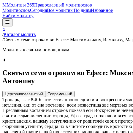
М
Молитвы 365
Православный молитвослов
Молитвослов
Сегодня
Все молитвы
По дням
Избранное
Найти молитву
⌂
/
Каталог молитв
/
Святым семи отрокам во Ефесе: Максимилиану, Иамвлиху, Ма
Молитвы к святым помощникам
✦
Святым семи отрокам во Ефесе: Макси
Антонину
Церковнославянский
Современный
Тропарь, глас 8-й Благочестия проповедники и воскресения у
нетления, аки от сна воставше, всем возвестиша яве мертвых в
Преславным востанием отроков показал еси Воскресение неведя
святии седмочисленнии отроцы, Ефеса града похвало и всея в
христианския, вашему заступлению от родителей своих препору
скорбящия утешите; сердца их в чистоте соблюдите, кротостию 
нас, святей иконе вашей предстоящих, мощи же ваша с верою 