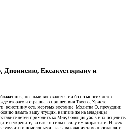
, Дионисию, Ексакустодиану и
еблаженныя, песньми восхвалим: тии бо по многих летех
режде втораго и страшнаго пришествия Твоего, Христе.
ити: воистинну есть мертвых востание. Молитва О, пречуднии
любовию память вашу чтущих, наипаче же на младенцы
оставите детей приходить ко Мне; болящия убо в них исцелите,
ите и укрепите, во еже от силы в силу им возрастити. И всех
ое улучити и немолчными гласы радования тамо прославляти