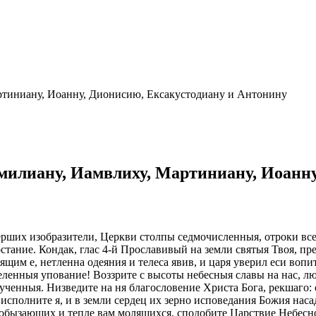
ртиниану, Иоанну, Дионисию, Ексакустодиану и Антонину
милиану, Иамвлиху, Мартиниану, Иоанну
мерших изобразители, Церкви столпы седмочисленныя, отроки вс
остание. Кондак, глас 4-й Прославивый на земли святыя Твоя, п
щим е, нетленна одеяния и телеса явив, и царя уверил еси воп
селенныя упование! Воззрите с высоты небесныя славы на нас, 
ченныя. Низведите на ня благословение Христа Бога, рекшаго: 
исполните я, и в земли сердец их зерно исповедания Божия насад
лобызающих и тепле вам молящихся, сподобите Царствие Небесн