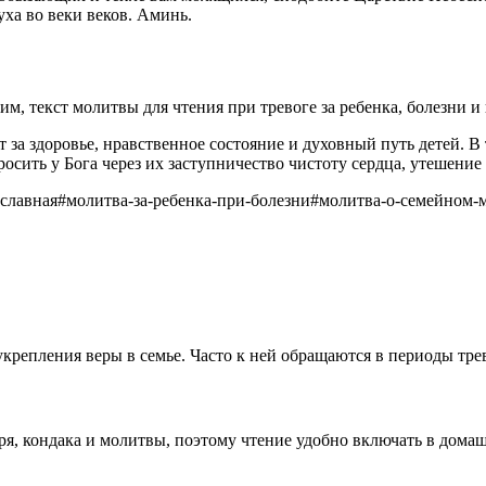
ха во веки веков. Аминь.
м, текст молитвы для чтения при тревоге за ребенка, болезни и
а здоровье, нравственное состояние и духовный путь детей. В т
осить у Бога через их заступничество чистоту сердца, утешение
ославная
#
молитва-за-ребенка-при-болезни
#
молитва-о-семейном-
 укрепления веры в семье. Часто к ней обращаются в периоды трев
аря, кондака и молитвы, поэтому чтение удобно включать в дома