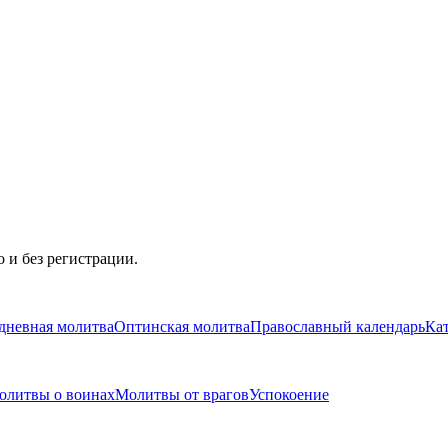
 и без регистрации.
дневная молитва
Оптинская молитва
Православный календарь
Ка
олитвы о воинах
Молитвы от врагов
Успокоение