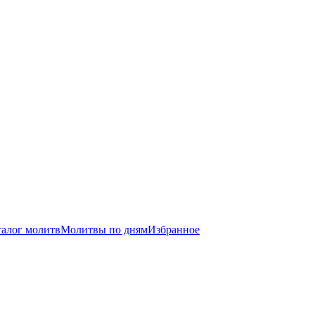
талог молитв
Молитвы по дням
Избранное