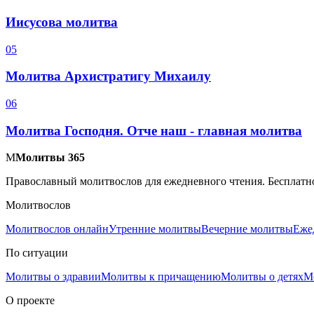
Иисусова молитва
0
5
Молитва Архистратигу Михаилу
0
6
Молитва Господня. Отче наш - главная молитва
М
Молитвы 365
Православный молитвослов для ежедневного чтения. Бесплатно
Молитвослов
Молитвослов онлайн
Утренние молитвы
Вечерние молитвы
Еже
По ситуации
Молитвы о здравии
Молитвы к причащению
Молитвы о детях
М
О проекте