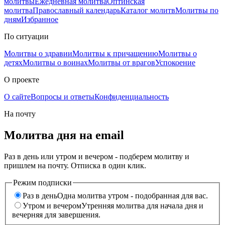
молитвы
Ежедневная молитва
Оптинская
молитва
Православный календарь
Каталог молитв
Молитвы по
дням
Избранное
По ситуации
Молитвы о здравии
Молитвы к причащению
Молитвы о
детях
Молитвы о воинах
Молитвы от врагов
Успокоение
О проекте
О сайте
Вопросы и ответы
Конфиденциальность
На почту
Молитва дня на email
Раз в день или утром и вечером - подберем молитву и
пришлем на почту. Отписка в один клик.
Режим подписки
Раз в день
Одна молитва утром - подобранная для вас.
Утром и вечером
Утренняя молитва для начала дня и
вечерняя для завершения.