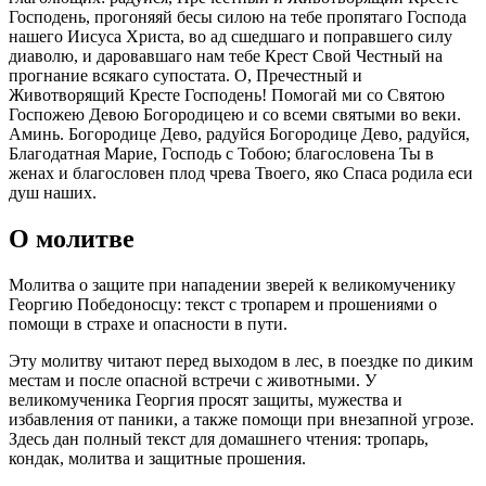
Господень, прогоняяй бесы силою на тебе пропятаго Господа
нашего Иисуса Христа, во ад сшедшаго и поправшего силу
диаволю, и даровавшаго нам тебе Крест Свой Честный на
прогнание всякаго супостата. О, Пречестный и
Животворящий Кресте Господень! Помогай ми со Святою
Госпожею Девою Богородицею и со всеми святыми во веки.
Аминь. Богородице Дево, радуйся Богородице Дево, радуйся,
Благодатная Марие, Господь с Тобою; благословена Ты в
женах и благословен плод чрева Твоего, яко Спаса родила еси
душ наших.
О молитве
Молитва о защите при нападении зверей к великомученику
Георгию Победоносцу: текст с тропарем и прошениями о
помощи в страхе и опасности в пути.
Эту молитву читают перед выходом в лес, в поездке по диким
местам и после опасной встречи с животными. У
великомученика Георгия просят защиты, мужества и
избавления от паники, а также помощи при внезапной угрозе.
Здесь дан полный текст для домашнего чтения: тропарь,
кондак, молитва и защитные прошения.