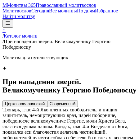
М
Молитвы 365
Православный молитвослов
Молитвослов
Сегодня
Все молитвы
По дням
Избранное
Найти молитву
⌂
/
Каталог молитв
/
При нападении зверей. Великомученику Георгию
Победоносцу
Молитва для путешествующих
✦
При нападении зверей.
Великомученику Георгию Победоносцу
Церковнославянский
Современный
Тропарь, глас 4-й Яко пленных свободитель, и нищих
защититель, немощствующих врач, царей поборниче,
победоносче великомучениче Георгие, моли Христа Бога,
спастися душам нашим. Кондак, глас 4-й Возделан от Бога,
показался еси благочестия делатель честнейший,
добродетелей рукояти собрав себе: сеяв бо в слезах, веселием