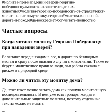
#
молитва-при-нападении-зверей-георгию-
победоносцу
#
молитва-о-защите-от-диких-
животных
#
молитва-георгию-победоносцу-от-страха
#
текст-
молитвы-великомученику-георгию
#
молитва-в-опасной-
дороге-и-походе
#
да-воскреснет-бог-читать-полностью
Частые вопросы
Когда читают молитву Георгию Победоносцу
при нападении зверей?
Ее читают перед выходом в лес, в дороге по безлюдным
местам и сразу после опасного случая с животными. Также ее
берут в молитвенное правило люди, чья работа связана с
риском в природной среде.
Можно ли читать эту молитву дома?
Да, этот текст можно читать дома как полную молитвенную
последовательность. В нем уже есть тропарь, кондак и
дополнительные защитные молитвы, поэтому отдельные
тексты можно не искать.