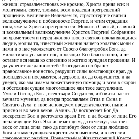
жнеши: страдальчествовав же кровию, Христа приял еси: и
молитвами, святе, твоими, всем подаеши прегрешений
прощение. Величание Величаем тя, страстотерпче святый
великомучениче и победоносче Георгие, и чтим страдания
твоя, яже за Христа претерпел еси. Молитва Святый, славный
и всехвальный великомучениче Христов Георгие! Собраннии
во храме твоем и перед иконою твоею святою покланяющиися
людие, молим тя, известный желания нашего ходатаю: моли с
нами и о нас умоляемаго от Своего благоутробия Бога, да
милостивно услышит нас, просящих Его благостыню, и не
оставит вся наша ко спасению и житию нуждная прошения. И
да укрепит же данною тебе благодатию во бранех
православное воинство, разрушит силы возстающих враг, да
постыдятся и посрамятся, и дерзость их да сокрушится, и да
уведят, яко мы имамы Божественную помощь; и всем в скорби
и обстоянии сущим многомощное яви твое заступление.
Умоли Господа Бога, всея твари Создателя, избавити нас от
вечнаго мучения, да всегда прославляем Отца и Сына и
Святаго Духа, и твое исповедуем предстательство, ныне и
присно и во веки веков. Аминь. Да воскреснет Бог Да
воскреснет Бог, и расточатся врази Его, и да бежат от лица Его
ненавидящии Его. Яко исчезает дым, да исчезнут; яко тает
воск от лица огня, тако да погибнут беси от лица любящих
Бога и знаменующихся крестным знамением, и в веселии
глаголющих: радуйся, Пречестный и Животворящий Кресте