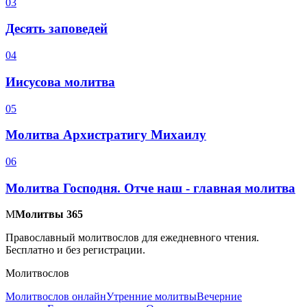
0
3
Десять заповедей
0
4
Иисусова молитва
0
5
Молитва Архистратигу Михаилу
0
6
Молитва Господня. Отче наш - главная молитва
М
Молитвы 365
Православный молитвослов для ежедневного чтения.
Бесплатно и без регистрации.
Молитвослов
Молитвослов онлайн
Утренние молитвы
Вечерние