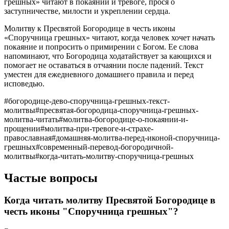
грешных» читают в покаянии и тревоге, прося о
заступничестве, милости и укреплении сердца.
Молитву к Пресвятой Богородице в честь иконы
«Споручница грешных» читают, когда человек хочет начать
покаяние и попросить о примирении с Богом. Ее слова
напоминают, что Богородица ходатайствует за кающихся и
помогает не оставаться в отчаянии после падений. Текст
уместен для ежедневного домашнего правила и перед
исповедью.
#
богородице-дево-споручница-грешных-текст-
молитвы
#
пресвятая-богородица-споручница-грешных-
молитва-читать
#
молитва-богородице-о-покаянии-и-
прощении
#
молитва-при-тревоге-и-страхе-
православная
#
домашняя-молитва-перед-иконой-споручница-
грешных
#
современный-перевод-богородичной-
молитвы
#
когда-читать-молитву-споручница-грешных
Частые вопросы
Когда читать молитву Пресвятой Богородице в
честь иконы "Споручница грешных"?