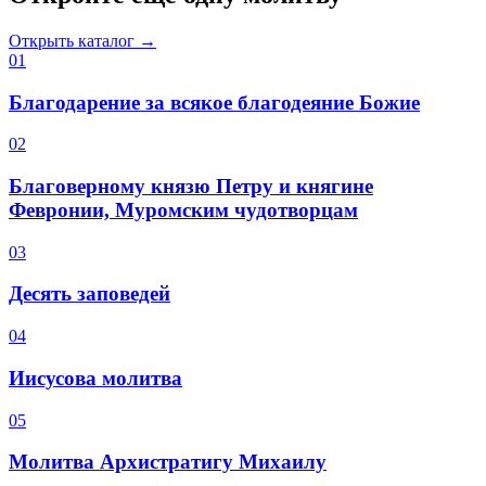
Открыть каталог →
0
1
Благодарение за всякое благодеяние Божие
0
2
Благоверному князю Петру и княгине
Февронии, Муромским чудотворцам
0
3
Десять заповедей
0
4
Иисусова молитва
0
5
Молитва Архистратигу Михаилу