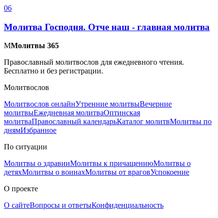
0
6
Молитва Господня. Отче наш - главная молитва
М
Молитвы 365
Православный молитвослов для ежедневного чтения.
Бесплатно и без регистрации.
Молитвослов
Молитвослов онлайн
Утренние молитвы
Вечерние
молитвы
Ежедневная молитва
Оптинская
молитва
Православный календарь
Каталог молитв
Молитвы по
дням
Избранное
По ситуации
Молитвы о здравии
Молитвы к причащению
Молитвы о
детях
Молитвы о воинах
Молитвы от врагов
Успокоение
О проекте
О сайте
Вопросы и ответы
Конфиденциальность