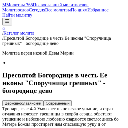
М
Молитвы 365
Православный молитвослов
Молитвослов
Сегодня
Все молитвы
По дням
Избранное
Найти молитву
⌂
/
Каталог молитв
/
Пресвятой Богородице в честь Ее иконы "Споручница
грешных" - богородице дево
Молитва перед иконой Девы Марии
✦
Пресвятой Богородице в честь Ее
иконы "Споручница грешных" -
богородице дево
Церковнославянский
Современный
Тропарь, глас 4-й Умолкает ныне всякое уныние, и страх
отчаяния исчезает, грешницы в скорби сердца обретают
утешение и небесною любовию озаряются светло: днесь бо
Матерь Божия простирает нам спасающую руку и от