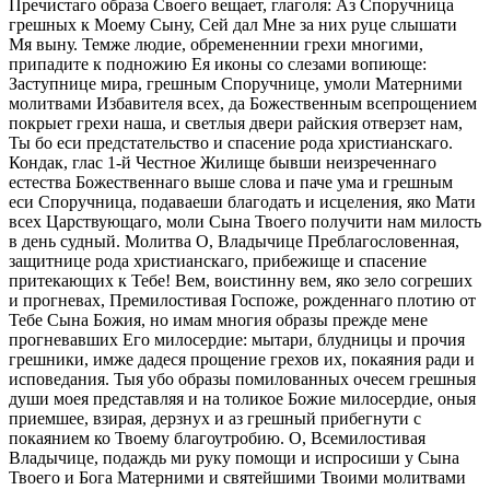
Пречистаго образа Своего вещает, глаголя: Аз Споручница
грешных к Моему Сыну, Сей дал Мне за них руце слышати
Мя выну. Темже людие, обремененнии грехи многими,
припадите к подножию Ея иконы со слезами вопиюще:
Заступнице мира, грешным Споручнице, умоли Матерними
молитвами Избавителя всех, да Божественным всепрощением
покрыет грехи наша, и светлыя двери райския отверзет нам,
Ты бо еси предстательство и спасение рода христианскаго.
Кондак, глас 1-й Честное Жилище бывши неизреченнаго
естества Божественнаго выше слова и паче ума и грешным
еси Споручница, подаваеши благодать и исцеления, яко Мати
всех Царствующаго, моли Сына Твоего получити нам милость
в день судный. Молитва О, Владычице Преблагословенная,
защитнице рода христианскаго, прибежище и спасение
притекающих к Тебе! Вем, воистинну вем, яко зело согреших
и прогневах, Премилостивая Госпоже, рожденнаго плотию от
Тебе Сына Божия, но имам многия образы прежде мене
прогневавших Его милосердие: мытари, блудницы и прочия
грешники, имже дадеся прощение грехов их, покаяния ради и
исповедания. Тыя убо образы помилованных очесем грешныя
души моея представляя и на толикое Божие милосердие, оныя
приемшее, взирая, дерзнух и аз грешный прибегнути с
покаянием ко Твоему благоутробию. О, Всемилостивая
Владычице, подаждь ми руку помощи и испросиши у Сына
Твоего и Бога Матерними и святейшими Твоими молитвами