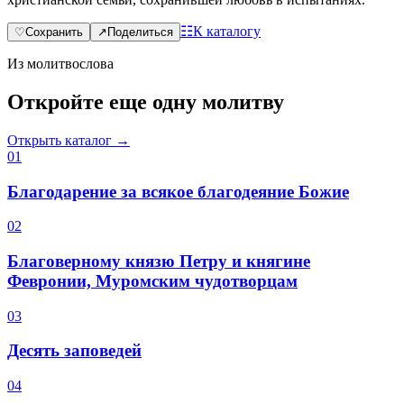
☷
К каталогу
♡
Сохранить
↗
Поделиться
Из молитвослова
Откройте еще одну молитву
Открыть каталог →
0
1
Благодарение за всякое благодеяние Божие
0
2
Благоверному князю Петру и княгине
Февронии, Муромским чудотворцам
0
3
Десять заповедей
0
4