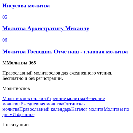
Иисусова молитва
0
5
Молитва Архистратигу Михаилу
0
6
Молитва Господня. Отче наш - главная молитва
М
Молитвы 365
Православный молитвослов для ежедневного чтения.
Бесплатно и без регистрации.
Молитвослов
Молитвослов онлайн
Утренние молитвы
Вечерние
молитвы
Ежедневная молитва
Оптинская
молитва
Православный календарь
Каталог молитв
Молитвы по
дням
Избранное
По ситуации