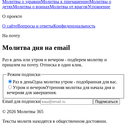
Молитвы о здравии
Молитвы к причащению
Молитвы о
детях
Молитвы о воинах
Молитвы от врагов
Успокоение
О проекте
О сайте
Вопросы и ответы
Конфиденциальность
На почту
Молитва дня на email
Раз в день или утром и вечером - подберем молитву и
пришлем на почту. Отписка в один клик.
Режим подписки
Раз в день
Одна молитва утром - подобранная для вас.
Утром и вечером
Утренняя молитва для начала дня и
вечерняя для завершения.
Email для подписки
Подписаться
©
2026
Молитвы 365
Тексты молитв находятся в общественном достоянии.