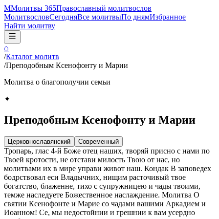
М
Молитвы 365
Православный молитвослов
Молитвослов
Сегодня
Все молитвы
По дням
Избранное
Найти молитву
⌂
/
Каталог молитв
/
Преподобным Ксенофонту и Марии
Молитва о благополучии семьи
✦
Преподобным Ксенофонту и Марии
Церковнославянский
Современный
Тропарь, глас 4-й Боже отец наших, творяй присно с нами по
Твоей кротости, не отстави милость Твою от нас, но
молитвами их в мире управи живот наш. Кондак В заповедех
бодрствовал еси Владычних, нищим расточивый твое
богатство, блаженне, тихо с супружницею и чады твоими,
темже наследуете Божественное наслаждение. Молитва О
святии Ксенофонте и Марие со чадами вашими Аркадием и
Иоанном! Се, мы недостойнии и грешнии к вам усердно