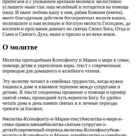
прибегаем и с упованием крепким молимся: милостивно
услышите ныне глас наш молебный и потщитеся на помощь
нашу. И ныне любовь вашу к нам, рабам Божиим (имена),
явите благодатным действом богоприятных молитв ваших,
низпошлите и нам великую и богатую милость Господню, да
воспоем и прославим дивнаго во святых Своих Бога, Отца и
Сына и Святаго Духа, ныне и присно и во веки веков.
О молитве
Молитва преподобным Ксенофонту и Марии о мире в семье,
помощи детям и укреплении веры, текст с современным
переводом для домашнего и келейного чтения.
Эту молитву читают в семейных трудностях, когда нужна
тишина в доме и взаимное терпение между супругами и
детьми. В тексте соединены прошение о помощи и пример
святой семьи, прошедшей путь верности Богу. Ее удобно
читать дома в день памяти святых и в личные периоды
тревоги за близких.
#
молитва-Ксенофонту-и-Марии-текст
#
молитва-о-мире-в-
семье-православная
#
молитва-святым-супругам-о-
детях
#
современный-перевод-молитвы-Ксенофонту
#
как-
молиться-Ксенофонту-и-Марии-дома
#
молитва-о-семейном-