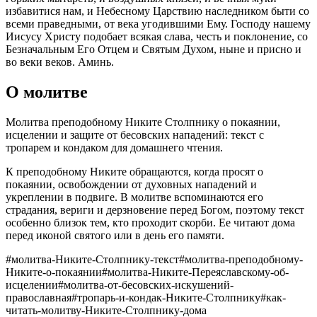
избавитися нам, и Небесному Царствию наследником быти со
всеми праведными, от века угодившими Ему. Господу нашему
Иисусу Христу подобает всякая слава, честь и поклонение, со
Безначальным Его Отцем и Святым Духом, ныне и присно и
во веки веков. Аминь.
О молитве
Молитва преподобному Никите Столпнику о покаянии,
исцелении и защите от бесовских нападений: текст с
тропарем и кондаком для домашнего чтения.
К преподобному Никите обращаются, когда просят о
покаянии, освобождении от духовных нападений и
укреплении в подвиге. В молитве вспоминаются его
страдания, вериги и дерзновение перед Богом, поэтому текст
особенно близок тем, кто проходит скорби. Ее читают дома
перед иконой святого или в день его памяти.
#
молитва-Никите-Столпнику-текст
#
молитва-преподобному-
Никите-о-покаянии
#
молитва-Никите-Переяславскому-об-
исцелении
#
молитва-от-бесовских-искушений-
православная
#
тропарь-и-кондак-Никите-Столпнику
#
как-
читать-молитву-Никите-Столпнику-дома