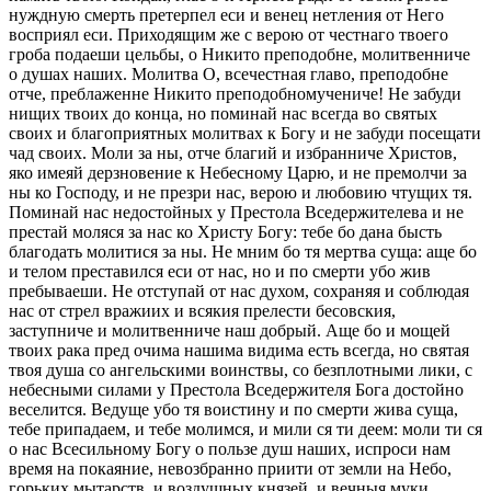
нуждную смерть претерпел еси и венец нетления от Него
восприял еси. Приходящим же с верою от честнаго твоего
гроба подаеши цельбы, о Никито преподобне, молитвенниче
о душах наших. Молитва О, всечестная главо, преподобне
отче, преблаженне Никито преподобномучениче! Не забуди
нищих твоих до конца, но поминай нас всегда во святых
своих и благоприятных молитвах к Богу и не забуди посещати
чад своих. Моли за ны, отче благий и избранниче Христов,
яко имеяй дерзновение к Небесному Царю, и не премолчи за
ны ко Господу, и не презри нас, верою и любовию чтущих тя.
Поминай нас недостойных у Престола Вседержителева и не
престай моляся за нас ко Христу Богу: тебе бо дана бысть
благодать молитися за ны. Не мним бо тя мертва суща: аще бо
и телом преставился еси от нас, но и по смерти убо жив
пребываеши. Не отступай от нас духом, сохраняя и соблюдая
нас от стрел вражиих и всякия прелести бесовския,
заступниче и молитвенниче наш добрый. Аще бо и мощей
твоих рака пред очима нашима видима есть всегда, но святая
твоя душа со ангельскими воинствы, со безплотными лики, с
небесными силами у Престола Вседержителя Бога достойно
веселится. Ведуще убо тя воистину и по смерти жива суща,
тебе припадаем, и тебе молимся, и мили ся ти деем: моли ти ся
о нас Всесильному Богу о пользе душ наших, испроси нам
время на покаяние, невозбранно приити от земли на Небо,
горьких мытарств, и воздушных князей, и вечныя муки