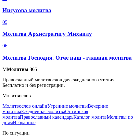
Иисусова молитва
0
5
Молитва Архистратигу Михаилу
0
6
Молитва Господня. Отче наш - главная молитва
М
Молитвы 365
Православный молитвослов для ежедневного чтения.
Бесплатно и без регистрации.
Молитвослов
Молитвослов онлайн
Утренние молитвы
Вечерние
молитвы
Ежедневная молитва
Оптинская
молитва
Православный календарь
Каталог молитв
Молитвы по
дням
Избранное
По ситуации