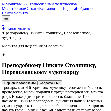
М
Молитвы 365
Православный молитвослов
Молитвослов
Сегодня
Все молитвы
По дням
Избранное
Найти молитву
⌂
/
Каталог молитв
/
Преподобному Никите Столпнику, Переяславскому
чудотворцу
Молитва для исцеления от болезней
✦
Преподобному Никите Столпнику,
Переяславскому чудотворцу
Церковнославянский
Современный
Тропарь, глас 4-й Христову мученику тезоименит был еси,
преподобне, многи подвиги и труды претерпел еси Христа
ради, Егоже ради вериги носил еси, блаженне. Того ныне о
нас моли, Никито преподобне, душевныя наша и телесныя
страсти уврачевати, верою и любовию почитающих присно
память твою. Кондак, глас 8-й Христа ради от твоих рабов