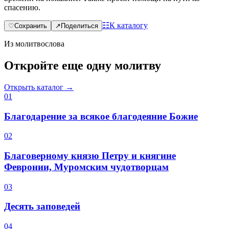
спасению.
☷
К каталогу
♡
Сохранить
↗
Поделиться
Из молитвослова
Откройте еще одну молитву
Открыть каталог →
0
1
Благодарение за всякое благодеяние Божие
0
2
Благоверному князю Петру и княгине
Февронии, Муромским чудотворцам
0
3
Десять заповедей
0
4