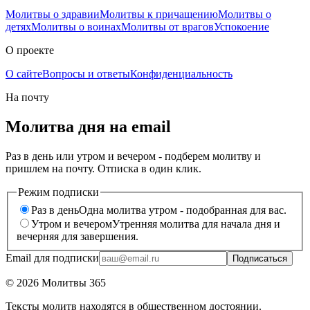
Молитвы о здравии
Молитвы к причащению
Молитвы о
детях
Молитвы о воинах
Молитвы от врагов
Успокоение
О проекте
О сайте
Вопросы и ответы
Конфиденциальность
На почту
Молитва дня на email
Раз в день или утром и вечером - подберем молитву и
пришлем на почту. Отписка в один клик.
Режим подписки
Раз в день
Одна молитва утром - подобранная для вас.
Утром и вечером
Утренняя молитва для начала дня и
вечерняя для завершения.
Email для подписки
Подписаться
©
2026
Молитвы 365
Тексты молитв находятся в общественном достоянии.