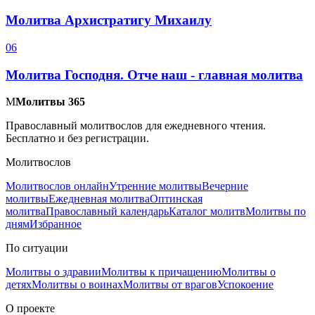
Молитва Архистратигу Михаилу
0
6
Молитва Господня. Отче наш - главная молитва
М
Молитвы 365
Православный молитвослов для ежедневного чтения.
Бесплатно и без регистрации.
Молитвослов
Молитвослов онлайн
Утренние молитвы
Вечерние
молитвы
Ежедневная молитва
Оптинская
молитва
Православный календарь
Каталог молитв
Молитвы по
дням
Избранное
По ситуации
Молитвы о здравии
Молитвы к причащению
Молитвы о
детях
Молитвы о воинах
Молитвы от врагов
Успокоение
О проекте