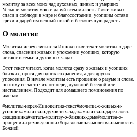
молитву за всех моих чад духовных, живых и умерших.
Услыши молитву мою и даруй всем милость Твою: живых
спаси и соблюди в мире и благосостоянии, усопшим остави
грехи и даруй им вечный покой и бесконечную радость.
О молитве
Молитвы иерея святителя Иннокентия: текст молитвы о даре
слова, спасении живых и упокоении усопших, которую
читают о семье и духовных чадах.
Этот текст читают, когда молятся сразу о живых и усопших
близких, прося для одних сохранения, а для других
упокоения. В начале молитвы есть прошение о разуме и слове,
поэтому ее часто читают перед духовной беседой или
наставлением. Подходит для домашнего поминовения по
именам.
#
молитвы-иерея-Иннокентия-текст
#
молитва-о-живых-и-
усопших
#
молитва-о-духовных-чадах
#
молитва-о-даре-слова-
священника
#
читать-молитву-о-близких-дома
#
молитва-о-
прощении-грехов-усопших
#
православная-молитва-о-милости-
Божией