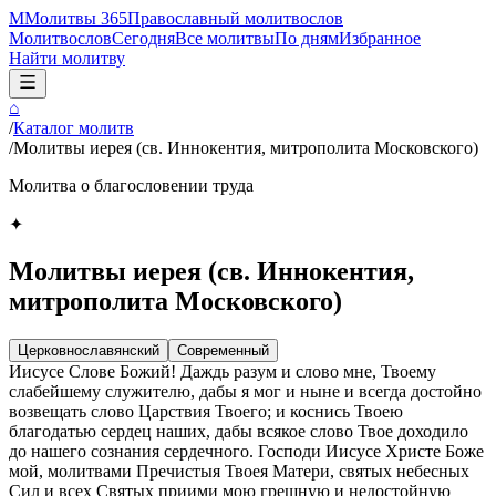
М
Молитвы 365
Православный молитвослов
Молитвослов
Сегодня
Все молитвы
По дням
Избранное
Найти молитву
⌂
/
Каталог молитв
/
Молитвы иерея (св. Иннокентия, митрополита Московского)
Молитва о благословении труда
✦
Молитвы иерея (св. Иннокентия,
митрополита Московского)
Церковнославянский
Современный
Иисусе Слове Божий! Даждь разум и слово мне, Твоему
слабейшему служителю, дабы я мог и ныне и всегда достойно
возвещать слово Царствия Твоего; и коснись Твоею
благодатью сердец наших, дабы всякое слово Твое доходило
до нашего сознания сердечного. Господи Иисусе Христе Боже
мой, молитвами Пречистыя Твоея Матери, святых небесных
Сил и всех Святых приими мою грешную и недостойную