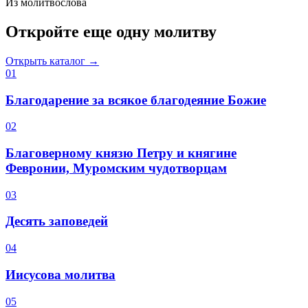
Из молитвослова
Откройте еще одну молитву
Открыть каталог →
0
1
Благодарение за всякое благодеяние Божие
0
2
Благоверному князю Петру и княгине
Февронии, Муромским чудотворцам
0
3
Десять заповедей
0
4
Иисусова молитва
0
5