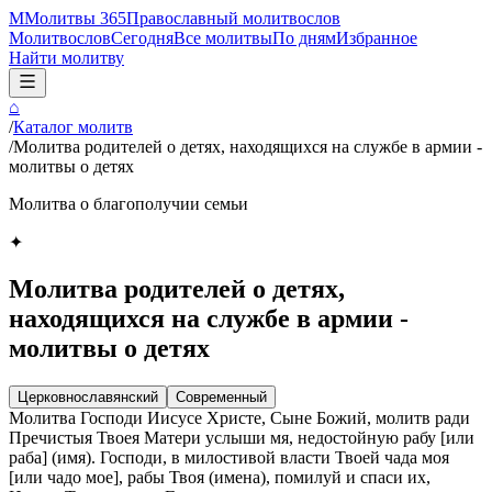
М
Молитвы 365
Православный молитвослов
Молитвослов
Сегодня
Все молитвы
По дням
Избранное
Найти молитву
⌂
/
Каталог молитв
/
Молитва родителей о детях, находящихся на службе в армии -
молитвы о детях
Молитва о благополучии семьи
✦
Молитва родителей о детях,
находящихся на службе в армии -
молитвы о детях
Церковнославянский
Современный
Молитва Господи Иисусе Христе, Сыне Божий, молитв ради
Пречистыя Твоея Матери услыши мя, недостойную рабу [или
раба] (имя). Господи, в милостивой власти Твоей чада моя
[или чадо мое], рабы Твоя (имена), помилуй и спаси их,