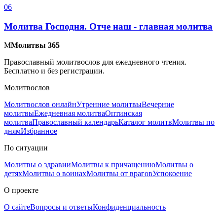
0
6
Молитва Господня. Отче наш - главная молитва
М
Молитвы 365
Православный молитвослов для ежедневного чтения.
Бесплатно и без регистрации.
Молитвослов
Молитвослов онлайн
Утренние молитвы
Вечерние
молитвы
Ежедневная молитва
Оптинская
молитва
Православный календарь
Каталог молитв
Молитвы по
дням
Избранное
По ситуации
Молитвы о здравии
Молитвы к причащению
Молитвы о
детях
Молитвы о воинах
Молитвы от врагов
Успокоение
О проекте
О сайте
Вопросы и ответы
Конфиденциальность