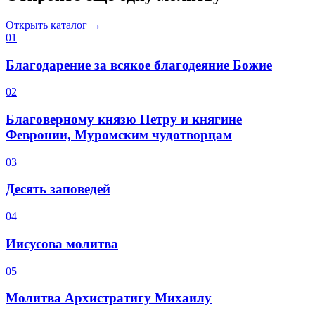
Открыть каталог →
0
1
Благодарение за всякое благодеяние Божие
0
2
Благоверному князю Петру и княгине
Февронии, Муромским чудотворцам
0
3
Десять заповедей
0
4
Иисусова молитва
0
5
Молитва Архистратигу Михаилу