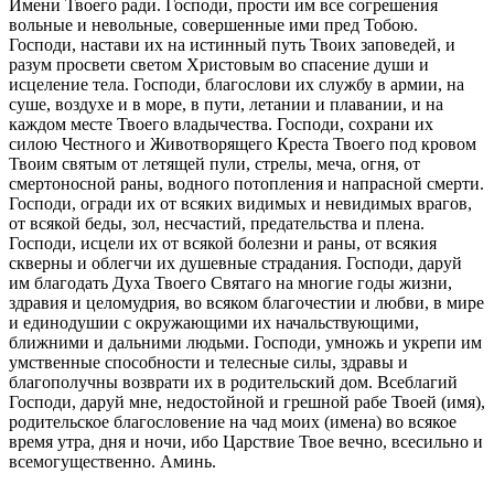
Имени Твоего ради. Господи, прости им все согрешения
вольные и невольные, совершенные ими пред Тобою.
Господи, настави их на истинный путь Твоих заповедей, и
разум просвети светом Христовым во спасение души и
исцеление тела. Господи, благослови их службу в армии, на
суше, воздухе и в море, в пути, летании и плавании, и на
каждом месте Твоего владычества. Господи, сохрани их
силою Честного и Животворящего Креста Твоего под кровом
Твоим святым от летящей пули, стрелы, меча, огня, от
смертоносной раны, водного потопления и напрасной смерти.
Господи, огради их от всяких видимых и невидимых врагов,
от всякой беды, зол, несчастий, предательства и плена.
Господи, исцели их от всякой болезни и раны, от всякия
скверны и облегчи их душевные страдания. Господи, даруй
им благодать Духа Твоего Святаго на многие годы жизни,
здравия и целомудрия, во всяком благочестии и любви, в мире
и единодушии с окружающими их начальствующими,
ближними и дальними людьми. Господи, умножь и укрепи им
умственные способности и телесные силы, здравы и
благополучны возврати их в родительский дом. Всеблагий
Господи, даруй мне, недостойной и грешной рабе Твоей (имя),
родительское благословение на чад моих (имена) во всякое
время утра, дня и ночи, ибо Царствие Твое вечно, всесильно и
всемогущественно. Аминь.