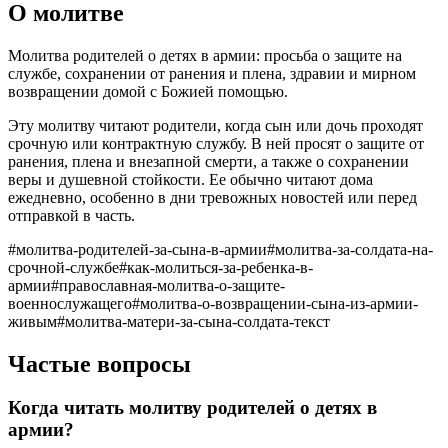
О молитве
Молитва родителей о детях в армии: просьба о защите на
службе, сохранении от ранения и плена, здравии и мирном
возвращении домой с Божией помощью.
Эту молитву читают родители, когда сын или дочь проходят
срочную или контрактную службу. В ней просят о защите от
ранения, плена и внезапной смерти, а также о сохранении
веры и душевной стойкости. Ее обычно читают дома
ежедневно, особенно в дни тревожных новостей или перед
отправкой в часть.
#
молитва-родителей-за-сына-в-армии
#
молитва-за-солдата-на-
срочной-службе
#
как-молиться-за-ребенка-в-
армии
#
православная-молитва-о-защите-
военнослужащего
#
молитва-о-возвращении-сына-из-армии-
живым
#
молитва-матери-за-сына-солдата-текст
Частые вопросы
Когда читать молитву родителей о детях в
армии?