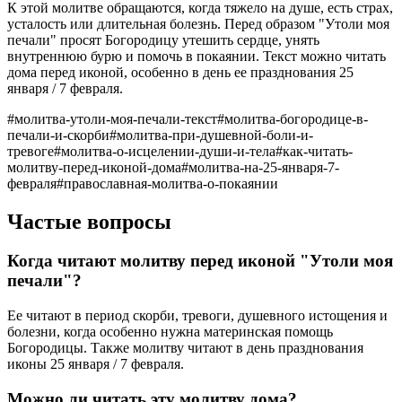
К этой молитве обращаются, когда тяжело на душе, есть страх,
усталость или длительная болезнь. Перед образом "Утоли моя
печали" просят Богородицу утешить сердце, унять
внутреннюю бурю и помочь в покаянии. Текст можно читать
дома перед иконой, особенно в день ее празднования 25
января / 7 февраля.
#
молитва-утоли-моя-печали-текст
#
молитва-богородице-в-
печали-и-скорби
#
молитва-при-душевной-боли-и-
тревоге
#
молитва-о-исцелении-души-и-тела
#
как-читать-
молитву-перед-иконой-дома
#
молитва-на-25-января-7-
февраля
#
православная-молитва-о-покаянии
Частые вопросы
Когда читают молитву перед иконой "Утоли моя
печали"?
Ее читают в период скорби, тревоги, душевного истощения и
болезни, когда особенно нужна материнская помощь
Богородицы. Также молитву читают в день празднования
иконы 25 января / 7 февраля.
Можно ли читать эту молитву дома?