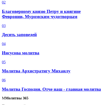
0
2
Благоверному князю Петру и княгине
Февронии, Муромским чудотворцам
0
3
Десять заповедей
0
4
Иисусова молитва
0
5
Молитва Архистратигу Михаилу
0
6
Молитва Господня. Отче наш - главная молитва
М
Молитвы 365