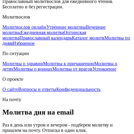
Православный молитвослов для ежедневного чтения.
Бесплатно и без регистрации.
Молитвослов
Молитвослов онлайн
Утренние молитвы
Вечерние
молитвы
Ежедневная молитва
Оптинская
молитва
Православный календарь
Каталог молитв
Молитвы по
дням
Избранное
По ситуации
Молитвы о здравии
Молитвы к причащению
Молитвы о
детях
Молитвы о воинах
Молитвы от врагов
Успокоение
О проекте
О сайте
Вопросы и ответы
Конфиденциальность
На почту
Молитва дня на email
Раз в день или утром и вечером - подберем молитву и
пришлем на почту. Отписка в один клик.