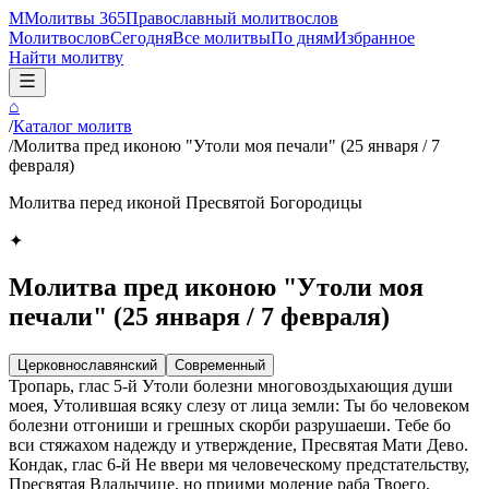
М
Молитвы 365
Православный молитвослов
Молитвослов
Сегодня
Все молитвы
По дням
Избранное
Найти молитву
⌂
/
Каталог молитв
/
Молитва пред иконою "Утоли моя печали" (25 января / 7
февраля)
Молитва перед иконой Пресвятой Богородицы
✦
Молитва пред иконою "Утоли моя
печали" (25 января / 7 февраля)
Церковнославянский
Современный
Тропарь, глас 5-й Утоли болезни многовоздыхающия души
моея, Утолившая всяку слезу от лица земли: Ты бо человеком
болезни отгониши и грешных скорби разрушаеши. Тебе бо
вси стяжахом надежду и утверждение, Пресвятая Мати Дево.
Кондак, глас 6-й Не ввери мя человеческому предстательству,
Пресвятая Владычице, но приими моление раба Твоего,