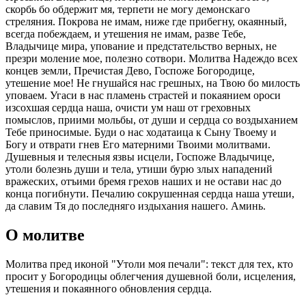
скорбь бо обдержит мя, терпети не могу демонскаго
стреляния. Покрова не имам, ниже где прибегну, окаянный,
всегда побеждаем, и утешения не имам, разве Тебе,
Владычице мира, упование и предстательство верных, не
презри моление мое, полезно сотвори. Молитва Надеждо всех
концев земли, Пречистая Дево, Госпоже Богородице,
утешение мое! Не гнушайся нас грешных, на Твою бо милость
уповаем. Угаси в нас пламень страстей и покаянием ороси
изсохшая сердца наша, очисти ум наш от греховных
помыслов, приими мольбы, от души и сердца со воздыханием
Тебе приносимые. Буди о нас ходатаица к Сыну Твоему и
Богу и отврати гнев Его матерними Твоими молитвами.
Душевныя и телесныя язвы исцели, Госпоже Владычице,
утоли болезнь души и тела, утиши бурю злых нападений
вражеских, отъими бремя грехов наших и не остави нас до
конца погибнути. Печалию сокрушенная сердца наша утеши,
да славим Тя до последняго издыхания нашего. Аминь.
О молитве
Молитва пред иконой "Утоли моя печали": текст для тех, кто
просит у Богородицы облегчения душевной боли, исцеления,
утешения и покаянного обновления сердца.