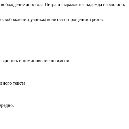
свобождение апостола Петра и выражается надежда на милость
-освобождении-узника
#
молитва-о-прощении-грехов-
гулярность и поминовение по имени.
вного текста.
ередно.