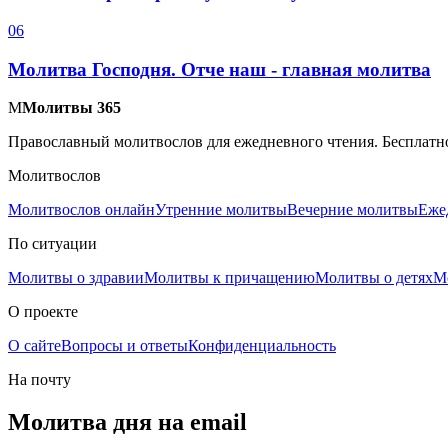
0
6
Молитва Господня. Отче наш - главная молитва
М
Молитвы 365
Православный молитвослов для ежедневного чтения. Бесплатно
Молитвослов
Молитвослов онлайн
Утренние молитвы
Вечерние молитвы
Еже
По ситуации
Молитвы о здравии
Молитвы к причащению
Молитвы о детях
М
О проекте
О сайте
Вопросы и ответы
Конфиденциальность
На почту
Молитва дня на email