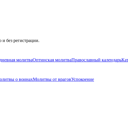
 и без регистрации.
дневная молитва
Оптинская молитва
Православный календарь
Ка
олитвы о воинах
Молитвы от врагов
Успокоение