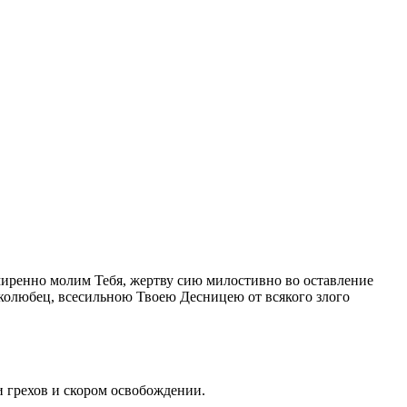
смиренно молим Тебя, жертву сию милостивно во оставление
веколюбец, всесильною Твоею Десницею от всякого злого
и грехов и скором освобождении.