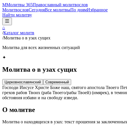
М
Молитвы 365
Православный молитвослов
Молитвослов
Сегодня
Все молитвы
По дням
Избранное
Найти молитву
⌂
/
Каталог молитв
/
Молитва о в узах сущих
Молитва для всех жизненных ситуаций
✦
Молитва о в узах сущих
Церковнославянский
Современный
Господи Иисусе Христе Боже наш, святого апостола Твоего Пе
грехов рабов Твоих (раба Твоего/рабы Твоей) (имярек), в тем
обстояния избави и на свободу изведи.
О молитве
Молитва о находящихся в узах: текст прошения за заключенных