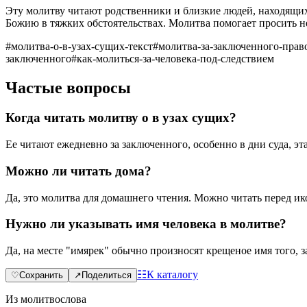
Эту молитву читают родственники и близкие людей, находящих
Божию в тяжких обстоятельствах. Молитва помогает просить не
#
молитва-о-в-узах-сущих-текст
#
молитва-за-заключенного-прав
заключенного
#
как-молиться-за-человека-под-следствием
Частые вопросы
Когда читать молитву о в узах сущих?
Ее читают ежедневно за заключенного, особенно в дни суда, э
Можно ли читать дома?
Да, это молитва для домашнего чтения. Можно читать перед ик
Нужно ли указывать имя человека в молитве?
Да, на месте "имярек" обычно произносят крещеное имя того, з
☷
К каталогу
♡
Сохранить
↗
Поделиться
Из молитвослова