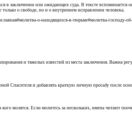
ся в заключении или ожидающих суда. В тексте вспоминается о
 только о свободе, но и о внутреннем исправлении человека.
ославная
#
молитва-о-находящихся-в-тюрьме
#
молитва-господу-об
тапирования и тяжелых известий из места заключения. Важна ре
оной Спасителя и добавлять краткую личную просьбу после осно
а кого молятся. Если молитесь за нескольких, имена читают пооч