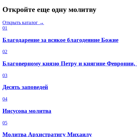
Откройте еще одну молитву
Открыть каталог →
0
1
Благодарение за всякое благодеяние Божие
0
2
Благоверному князю Петру и княгине Февронии
0
3
Десять заповедей
0
4
Иисусова молитва
0
5
Молитва Архистратигу Михаилу