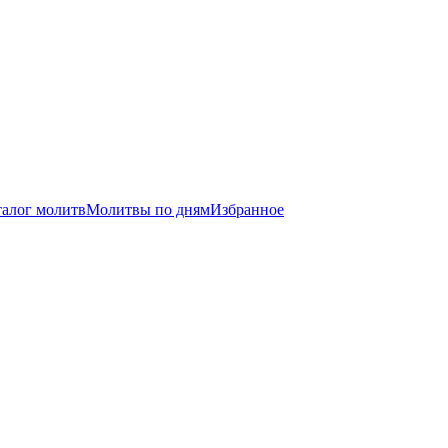
талог молитв
Молитвы по дням
Избранное