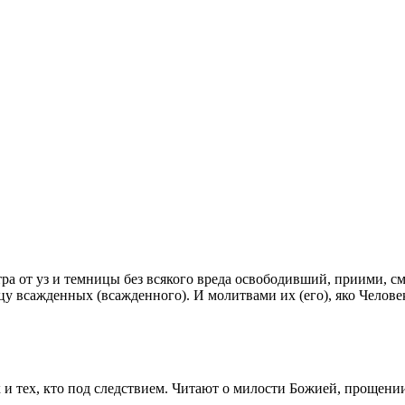
тра от уз и темницы без всякого вреда освободивший, приими, 
ницу всажденных (всажденного). И молитвами их (его), яко Чело
 и тех, кто под следствием. Читают о милости Божией, прощени