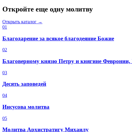
Откройте еще одну молитву
Открыть каталог →
0
1
Благодарение за всякое благодеяние Божие
0
2
Благоверному князю Петру и княгине Февронии
0
3
Десять заповедей
0
4
Иисусова молитва
0
5
Молитва Архистратигу Михаилу