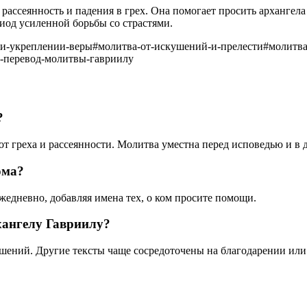
 рассеянность и падения в грех. Она помогает просить архангел
иод усиленной борьбы со страстями.
-и-укреплении-веры
#
молитва-от-искушений-и-прелести
#
молитва
-перевод-молитвы-гавриилу
?
от греха и рассеянности. Молитва уместна перед исповедью и в 
ома?
едневно, добавляя имена тех, о ком просите помощи.
хангелу Гавриилу?
ушений. Другие тексты чаще сосредоточены на благодарении или