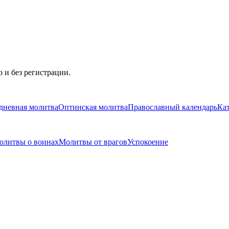
 и без регистрации.
дневная молитва
Оптинская молитва
Православный календарь
Ка
олитвы о воинах
Молитвы от врагов
Успокоение