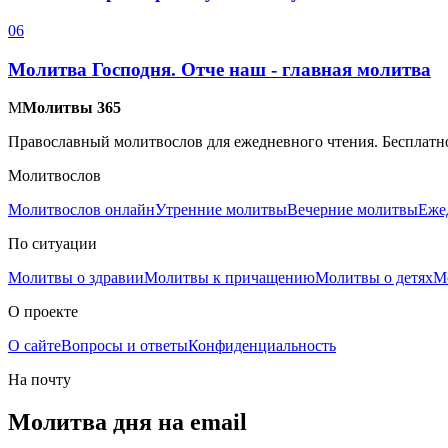
0
6
Молитва Господня. Отче наш - главная молитва
М
Молитвы 365
Православный молитвослов для ежедневного чтения. Бесплатно
Молитвослов
Молитвослов онлайн
Утренние молитвы
Вечерние молитвы
Еже
По ситуации
Молитвы о здравии
Молитвы к причащению
Молитвы о детях
М
О проекте
О сайте
Вопросы и ответы
Конфиденциальность
На почту
Молитва дня на email