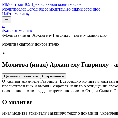
М
Молитвы 365
Православный молитвослов
Молитвослов
Сегодня
Все молитвы
По дням
Избранное
Найти молитву
⌂
/
Каталог молитв
/
Молитва (иная) Архангелу Гавриилу - ангелу хранителю
Молитва святому покровителю
✦
Молитва (иная) Архангелу Гавриилу - 
Церковнославянский
Современный
О, святый архангеле Гаврииле! Всеусердно молим тя: настави 
прельстительных и умоли Создателя нашего о отпущении грехо
помощник нам явися, да непрестанно славим Отца и Сына и Свя
О молитве
Иная молитва архангелу Гавриилу: текст о покаянии, укрепле