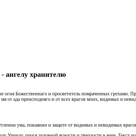
 - ангелу хранителю
е огня Божественнаго и просветитель помраченных грехами. Пр
т мя от ада преисподняго и от всех врагов моих, видимых и неви
етлении ума, покаянии и защите от видимых и невидимых враго
у Уриилу, прося духовной ясности и твердости в вере. Текст осо