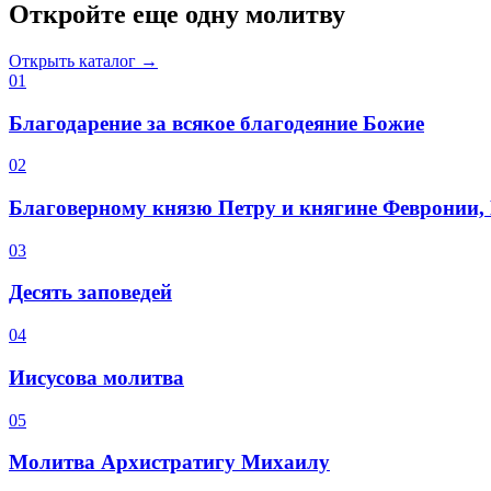
Откройте еще одну молитву
Открыть каталог →
0
1
Благодарение за всякое благодеяние Божие
0
2
Благоверному князю Петру и княгине Февронии
0
3
Десять заповедей
0
4
Иисусова молитва
0
5
Молитва Архистратигу Михаилу