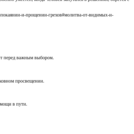
-покаянии-и-прощении-грехов
#
молитва-от-видимых-и-
ают перед важным выбором.
духовном просвещении.
омощи в пути.