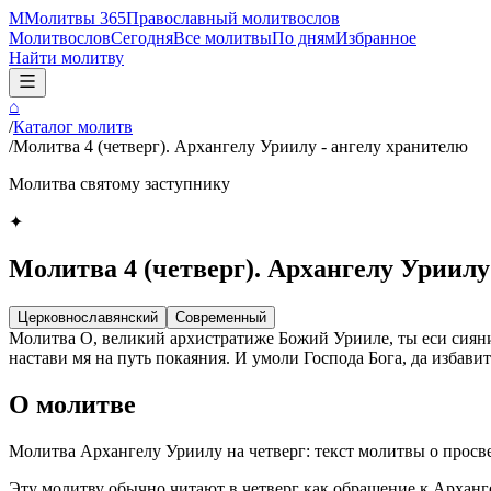
М
Молитвы 365
Православный молитвослов
Молитвослов
Сегодня
Все молитвы
По дням
Избранное
Найти молитву
⌂
/
Каталог молитв
/
Молитва 4 (четверг). Архангелу Уриилу - ангелу хранителю
Молитва святому заступнику
✦
Молитва 4 (четверг). Архангелу Уриилу
Церковнославянский
Современный
Молитва О, великий архистратиже Божий Урииле, ты еси сияни
настави мя на путь покаяния. И умоли Господа Бога, да избави
О молитве
Молитва Архангелу Уриилу на четверг: текст молитвы о просв
Эту молитву обычно читают в четверг как обращение к Архангел