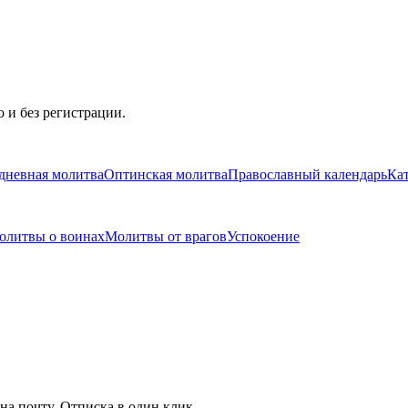
 и без регистрации.
дневная молитва
Оптинская молитва
Православный календарь
Ка
олитвы о воинах
Молитвы от врагов
Успокоение
на почту. Отписка в один клик.