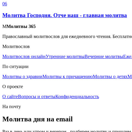
0
6
Молитва Господня. Отче наш - главная молитва
М
Молитвы 365
Православный молитвослов для ежедневного чтения. Бесплатно
Молитвослов
Молитвослов онлайн
Утренние молитвы
Вечерние молитвы
Еже
По ситуации
Молитвы о здравии
Молитвы к причащению
Молитвы о детях
М
О проекте
О сайте
Вопросы и ответы
Конфиденциальность
На почту
Молитва дня на email
Раз в день или утром и вечером - подберем молитву и пришлем 