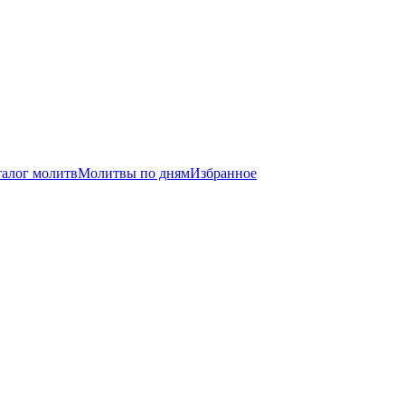
талог молитв
Молитвы по дням
Избранное