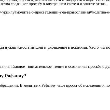
тва соединяет просьбу о внутреннем свете и о защите от зла.
у-уриилу
#
молитва-о-просветлении-ума-православная
#
молитва-о
огда нужна ясность мыслей и укрепление в покаянии. Часто чит
равила. Главное - внимательное чтение и осознанная просьба о 
лу Рафаилу?
обращении. В молитве к Рафаилу чаще просят об исцелении и п