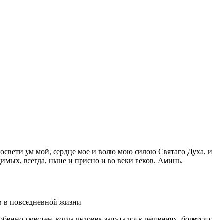
освети ум мой, сердце мое и волю мою силою Святаго Духа, и
димых, всегда, ныне и присно и во веки веков. Аминь.
в в повседневной жизни.
бенно уместен, когда человек запутался в решениях, борется с