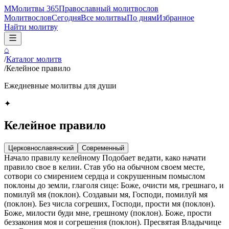
М
Молитвы 365
Православный молитвослов
Молитвослов
Сегодня
Все молитвы
По дням
Избранное
Найти молитву
⌂
/
Каталог молитв
/
Келейное правило
Ежедневные молитвы для души
✦
Келейное правило
Церковнославянский
Современный
Начало правилу келейному Подобает ведати, како начати
правило свое в келии. Став убо на обычном своем месте,
сотвори со смирением сердца и сокрушенным помыслом
поклоны до земли, глаголя сице: Боже, очисти мя, грешнаго, и
помилуй мя (поклон). Создавыи мя, Господи, помилуй мя
(поклон). Без числа согреших, Господи, прости мя (поклон).
Боже, милости буди мне, грешному (поклон). Боже, прости
беззакония моя и согрешения (поклон). Пресвятая Владычице