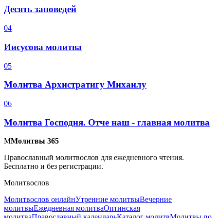
Десять заповедей
0
4
Иисусова молитва
0
5
Молитва Архистратигу Михаилу
0
6
Молитва Господня. Отче наш - главная молитва
М
Молитвы 365
Православный молитвослов для ежедневного чтения.
Бесплатно и без регистрации.
Молитвослов
Молитвослов онлайн
Утренние молитвы
Вечерние
молитвы
Ежедневная молитва
Оптинская
молитва
Православный календарь
Каталог молитв
Молитвы по