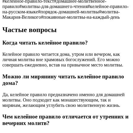
#
келейное-правило-текст
#
домашнее-молитвенное-
правило
#
молитвы-для-домашнего-чтения
#
келейное-правило-
на-русском-языке
#
порядок-домашней-молитвы
#
молитва-
Макария-Великого
#
покаянные-молитвы-на-каждый-день
Частые вопросы
Когда читать келейное правило?
Келейное правило читается дома, утром или вечером, как
личная молитва вне храмовых богослужений. Его можно
совершать ежедневно, встав на привычное место молитвы.
Можно ли мирянину читать келейное правило
дома?
Да, келейное правило предназначено именно для домашней
молитвы. Оно подходит как монашествующим, так и
мирянам, желающим углубить свою молитвенную жизнь.
Чем келейное правило отличается от утренних и
вечерних молитв?