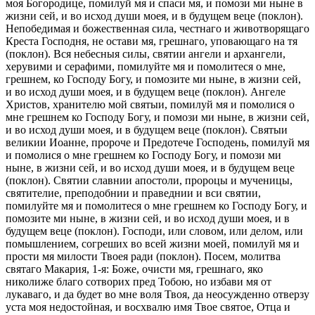
моя Богородице, помилуй мя и спаси мя, и помози ми ныне в
жизни сей, и во исход души моея, и в будущем веце (поклон).
Непобедимая и божественная сила, честнаго и животворящаго
Креста Господня, не остави мя, грешнаго, уповающаго на тя
(поклон). Вся небесныя силы, святии ангели и архангели,
херувими и серафими, помилуйте мя и помолитеся о мне,
грешнем, ко Господу Богу, и помозите ми ныне, в жизни сей,
и во исход души моея, и в будущем веце (поклон). Ангеле
Христов, хранителю мой святыи, помилуй мя и помолися о
мне грешнем ко Господу Богу, и помози ми ныне, в жизни сей,
и во исход души моея, и в будущем веце (поклон). Святыи
великии Иоанне, пророче и Предотече Господень, помилуй мя
и помолися о мне грешнем ко Господу Богу, и помози ми
ныне, в жизни сей, и во исход души моея, и в будущем веце
(поклон). Святии славнии апостоли, пророцы и мученицы,
святителие, преподобнии и праведнии и вси святии,
помилуйте мя и помолитеся о мне грешнем ко Господу Богу, и
помозите ми ныне, в жизни сей, и во исход души моея, и в
будущем веце (поклон). Господи, или словом, или делом, или
помышлением, согреших во всей жизни моей, помилуй мя и
прости мя милости Твоея ради (поклон). Посем, молитва
святаго Макария, 1-я: Боже, очисти мя, грешнаго, яко
николиже благо сотворих пред Тобою, но избави мя от
лукаваго, и да будет во мне воля Твоя, да неосужденно отверзу
уста моя недостойная, и восхвалю имя Твое святое, Отца и