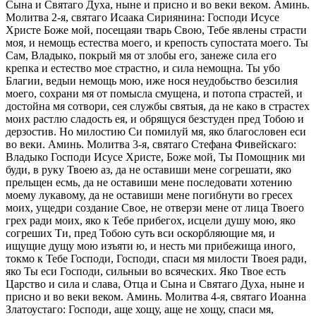
Сына и Святаго Духа, ныне и присно и во веки веком. Аминь.
Молитва 2-я, святаго Исаака Сириянина: Господи Исусе
Христе Боже мой, посещаяи тварь Свою, Тебе явлены страсти
моя, и немощь естества моего, и крепость супостата моего. Ты
Сам, Владыко, покрый мя от злобы его, занеже сила его
крепка и естество мое страстно, и сила немощна. Ты убо
Благии, ведыи немощь мою, иже нося неудобьство безсилия
моего, сохрани мя от помысла смущена, и потопа страстей, и
достойна мя сотвори, сея службы святыя, да не како в страстех
моих растлю сладость ея, и обрящуся безстуден пред Тобою и
дерзостив. Но милостию Си помилуй мя, яко благословен еси
во веки. Аминь. Молитва 3-я, святаго Стефана Фивейскаго:
Владыко Господи Исусе Христе, Боже мой, Ты Помощник ми
буди, в руку Твоею аз, да не оставиши мене согрешати, яко
прельщен есмь, да не оставиши мене последовати хотению
моему лукавому, да не оставиши мене погибнути во гресех
моих, ущедри создание Свое, не отверзи мене от лица Твоего
грех ради моих, яко к Тебе прибегох, исцели душу мою, яко
согреших Ти, пред Тобою суть вси оскорбляющие мя, и
ищущие дущу мою изъяти ю, и несть ми прибежища иного,
токмо к Тебе Господи, Господи, спаси мя милости Твоея ради,
яко Ты еси Господи, сильныи во всяческих. Яко Твое есть
Царство и сила и слава, Отца и Сына и Святаго Духа, ныне и
присно и во веки веком. Аминь. Молитва 4-я, святаго Иоанна
Златоустаго: Господи, аще хощу, аще не хощу, спаси мя,