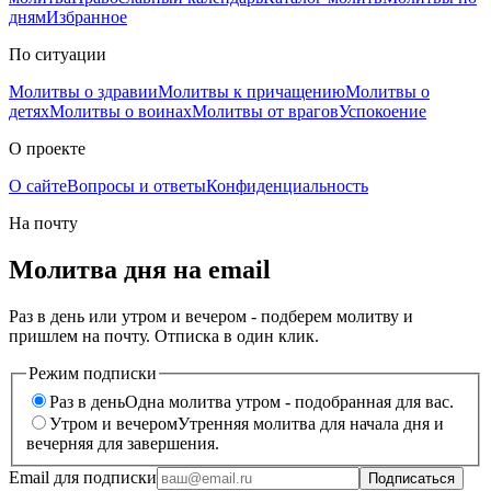
дням
Избранное
По ситуации
Молитвы о здравии
Молитвы к причащению
Молитвы о
детях
Молитвы о воинах
Молитвы от врагов
Успокоение
О проекте
О сайте
Вопросы и ответы
Конфиденциальность
На почту
Молитва дня на email
Раз в день или утром и вечером - подберем молитву и
пришлем на почту. Отписка в один клик.
Режим подписки
Раз в день
Одна молитва утром - подобранная для вас.
Утром и вечером
Утренняя молитва для начала дня и
вечерняя для завершения.
Email для подписки
Подписаться