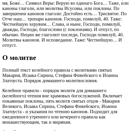
мя, Боже… Символ Веры: Верую во единаго Бога… Таже, или
каноны глаголи, или молитвы Исусовы, или поклоны. По
завершении канонов глаголи: Достойно есть… Трисвятое. По
Отче наш… тропари канонов. Господи, помилуй, 40. Таже:
Честнейшую херувим… Слава, и ныне, Господи, помилуй,
дважды, Господи, благослови (с поклонами). И отпуст, по
обычаю. Неции же глаголют последи, Господи помилуй, 40.
Молитвы канонов. И исповедание. Таже: Честнейшую… И
отпуст.
О молитве
Полный текст келейного правила с молитвами святых
Макария, Исаака Сирина, Стефана Фивейского и Иоанна
Златоуста. Порядок домашнего молитвословия.
Келейное правило - порядок молитв для домашнего
(келейного) чтения вне храмовых богослужений. Включает
покаянные поклоны, пять молитв святых отцов - Макария
Великого, Исаака Сирина, Стефана Фивейского, Иоанна
Златоуста - и указания по чтению канонов. Подходит для
ежедневного утреннего или вечернего правила как
монашествующим, так и мирянам.