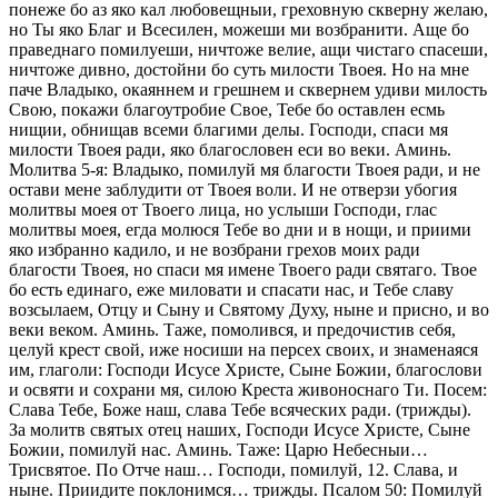
понеже бо аз яко кал любовещныи, греховную скверну желаю,
но Ты яко Благ и Всесилен, можеши ми возбранити. Аще бо
праведнаго помилуеши, ничтоже велие, ащи чистаго спасеши,
ничтоже дивно, достойни бо суть милости Твоея. Но на мне
паче Владыко, окаяннем и грешнем и сквернем удиви милость
Свою, покажи благоутробие Свое, Тебе бо оставлен есмь
нищии, обнищав всеми благими делы. Господи, спаси мя
милости Твоея ради, яко благословен еси во веки. Аминь.
Молитва 5-я: Владыко, помилуй мя благости Твоея ради, и не
остави мене заблудити от Твоея воли. И не отверзи убогия
молитвы моея от Твоего лица, но услыши Господи, глас
молитвы моея, егда молюся Тебе во дни и в нощи, и приими
яко избранно кадило, и не возбрани грехов моих ради
благости Твоея, но спаси мя имене Твоего ради святаго. Твое
бо есть единаго, еже миловати и спасати нас, и Тебе славу
возсылаем, Отцу и Сыну и Святому Духу, ныне и присно, и во
веки веком. Аминь. Таже, помолився, и предочистив себя,
целуй крест свой, иже носиши на персех своих, и знаменаяся
им, глаголи: Господи Исусе Христе, Сыне Божии, благослови
и освяти и сохрани мя, силою Креста живоноснаго Ти. Посем:
Слава Тебе, Боже наш, слава Тебе всяческих ради. (трижды).
За молитв святых отец наших, Господи Исусе Христе, Сыне
Божии, помилуй нас. Аминь. Таже: Царю Небесныи…
Трисвятое. По Отче наш… Господи, помилуй, 12. Слава, и
ныне. Приидите поклонимся… трижды. Псалом 50: Помилуй