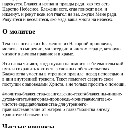
нарекутся. Блажени изгнани правды ради, яко тех есть
Царство Небесное. Блажени есте, егда поносят вам, и
ижденут, и рекут всяк зол глагол на вы, лжуще Мене ради.
Радуйтеся и веселитеся, яко мзда ваша многа на небесех.
О молитве
Текст евангельских Блаженств из Нагорной проповеди,
молитва о смирении, милосердии и чистом сердце, которую
читают в личном правиле и в храме.
Эти слова читают, когда нужно напомнить себе евангельский
путь и сохранить кротость в сложных обстоятельствах.
Блаженства уместны в утреннем правиле, перед исповедью и
в дни внутренней тревоги. Текст помогает сверить свои
поступки с заповедями Христа, а не только просить о помощи.
#
молитва-блаженства-евангельские-текст
#
блаженны-нищие-
духом-читать
#
нагорная-проповедь-молитва
#
молитва-о-
чистоте-сердца
#
блаженства-для-утреннего-
правила
#
евангелие-от-матфея-5-глава
#
молитва-ангелу-
хранителю-блаженства
Частые вопросы