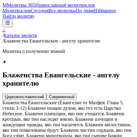
М
Молитвы 365
Православный молитвослов
Молитвослов
Сегодня
Все молитвы
По дням
Избранное
Найти молитву
⌂
/
Каталог молитв
/
Блаженства Евангельские - ангелу хранителю
Молитва о получении знаний
✦
Блаженства Евангельские - ангелу
хранителю
Церковнославянский
Современный
Блаженства Евангельские (Евангелие от Матфея. Глава 5,
стихи 3-12) Блажени нищии духом, яко тех есть Царство
Небесное. Блажени плачущии, яко тии утешатся. Блажени
кротцыи, яко тии наследят землю. Блажени алчущии и
жаждущии правды, яко тии насытятся. Блажени милостивии,
яко тии помилованы будут. Блажени чистии сердцем, яко тии
Бога узрят. Блажени миротворцы, яко тии сынове Божии