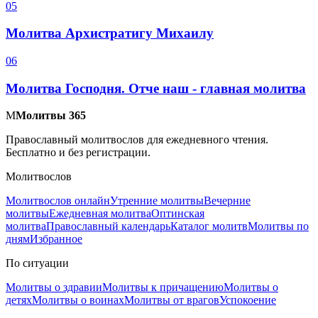
0
5
Молитва Архистратигу Михаилу
0
6
Молитва Господня. Отче наш - главная молитва
М
Молитвы 365
Православный молитвослов для ежедневного чтения.
Бесплатно и без регистрации.
Молитвослов
Молитвослов онлайн
Утренние молитвы
Вечерние
молитвы
Ежедневная молитва
Оптинская
молитва
Православный календарь
Каталог молитв
Молитвы по
дням
Избранное
По ситуации
Молитвы о здравии
Молитвы к причащению
Молитвы о
детях
Молитвы о воинах
Молитвы от врагов
Успокоение