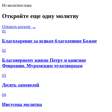
Из молитвослова
Откройте еще одну молитву
Открыть каталог →
0
1
Благодарение за всякое благодеяние Божие
0
2
Благоверному князю Петру и княгине
Февронии, Муромским чудотворцам
0
3
Десять заповедей
0
4
Иисусова молитва