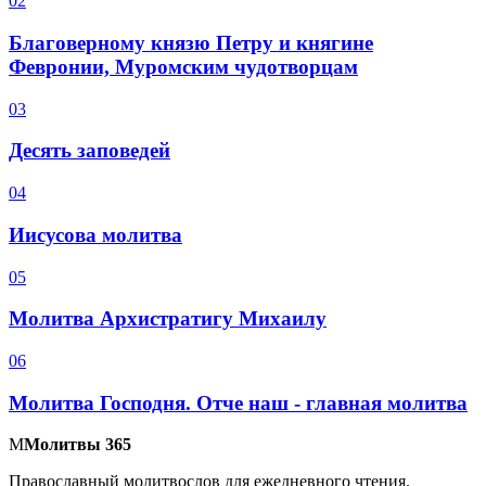
0
2
Благоверному князю Петру и княгине
Февронии, Муромским чудотворцам
0
3
Десять заповедей
0
4
Иисусова молитва
0
5
Молитва Архистратигу Михаилу
0
6
Молитва Господня. Отче наш - главная молитва
М
Молитвы 365
Православный молитвослов для ежедневного чтения.