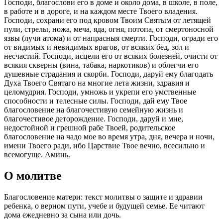
Господи, благослови его в доме и около дома, в школе, в поле,
в работе и в дороге, и на каждом месте Твоего владения.
Господи, сохрани его под кровом Твоим Святым от летящей
пули, стрелы, ножа, меча, яда, огня, потопа, от смертоносной
язвы (лучи атома) и от напрасныя смерти. Господи, огради его
от видимых и невидимых врагов, от всяких бед, зол и
несчастий. Господи, исцели его от всяких болезней, очисти от
всякия скверны (вина, табака, наркотиков) и облегчи его
душевные страдания и скорби. Господи, даруй ему благодать
Духа Твоего Святаго на многие лета жизни, здравия и
целомудрия. Господи, умножь и укрепи его умственные
способности и телесные силы. Господи, дай ему Твое
благословение на благочестивую семейную жизнь и
благочестивое деторождение. Господи, даруй и мне,
недостойной и грешной рабе Твоей, родительское
благословение на чадо мое во время утра, дня, вечера и ночи,
имени Твоего ради, ибо Царствие Твое вечно, всесильно и
всемогуще. Аминь.
О молитве
Благословение матери: текст молитвы о защите и здравии
ребенка, о верном пути, учебе и будущей семье. Ее читают
дома ежедневно за сына или дочь.