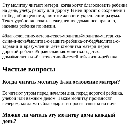
Эту молитву читают матери, когда хотят благословить ребенка
на день, учебу, работу или дорогу. В ней просят о сохранении
от бед, об исцелении, чистоте жизни и укреплении разума.
Текст удобно включать в ежедневное домашнее правило,
называя ребенка по имени.
#
благословение-матери-текст-молитвы
#
молитва-матери-за-
сына-и-дочь
#
молитва-о-защите-ребенка-от-бед
#
молитва-о-
здравии-и-вразумлении-детей
#
молитва-матери-перед-
дорогой-ребенка
#
православная-молитва-о-детях-
дома
#
молитва-о-благочестивой-семейной-жизни-ребенка
Частые вопросы
Когда читать молитву Благословение матери?
Ее читают утром перед началом дня, перед дорогой ребенка,
учебой или важным делом. Также молитву произносят
вечером, когда мать благодарит и просит защиты на ночь.
Можно ли читать эту молитву дома каждый
день?