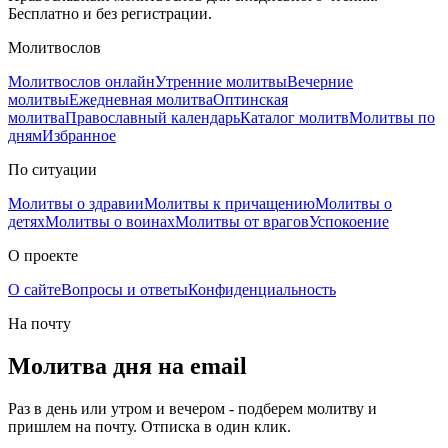
Бесплатно и без регистрации.
Молитвослов
Молитвослов онлайн
Утренние молитвы
Вечерние
молитвы
Ежедневная молитва
Оптинская
молитва
Православный календарь
Каталог молитв
Молитвы по
дням
Избранное
По ситуации
Молитвы о здравии
Молитвы к причащению
Молитвы о
детях
Молитвы о воинах
Молитвы от врагов
Успокоение
О проекте
О сайте
Вопросы и ответы
Конфиденциальность
На почту
Молитва дня на email
Раз в день или утром и вечером - подберем молитву и
пришлем на почту. Отписка в один клик.