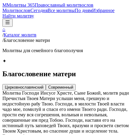
М
Молитвы 365
Православный молитвослов
Молитвослов
Сегодня
Все молитвы
По дням
Избранное
Найти молитву
⌂
/
Каталог молитв
/
Благословение матери
Молитвы для семейного благополучия
✦
Благословение матери
Церковнославянский
Современный
Молитва Господи Иисусе Христе, Сыне Божий, молитв ради
Пречистыя Твоея Матери услыши меня, грешную и
недостойную рабу Твою. Господи, в милости Твоей власти
чадо мое, помилуй и спаси его имени Твоего ради. Господи,
прости ему вся согрешения, вольныя и невольныя,
совершенные им пред Тобою. Господи, настави его на
истинный путь заповедей Твоих, вразуми и просвети светом
Твоим Христовым, во спасение души и исцеление тела.