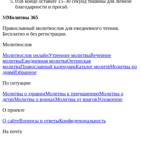
0
5
В конце оставьте 15–30 секунд тишины для личной
благодарности и просьб.
М
Молитвы 365
Православный молитвослов для ежедневного чтения.
Бесплатно и без регистрации.
Молитвослов
Молитвослов онлайн
Утренние молитвы
Вечерние
молитвы
Ежедневная молитва
Оптинская
молитва
Православный календарь
Каталог молитв
Молитвы по
дням
Избранное
По ситуации
Молитвы о здравии
Молитвы к причащению
Молитвы о
детях
Молитвы о воинах
Молитвы от врагов
Успокоение
О проекте
О сайте
Вопросы и ответы
Конфиденциальность
На почту