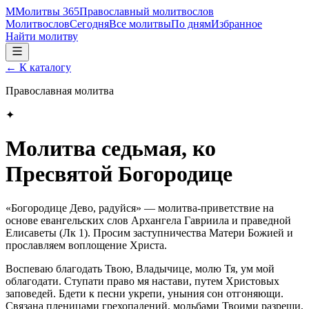
М
Молитвы 365
Православный молитвослов
Молитвослов
Сегодня
Все молитвы
По дням
Избранное
Найти молитву
← К каталогу
Православная молитва
✦
Молитва седьмая, ко
Пресвятой Богородице
«Богородице Дево, радуйся» — молитва‑приветствие на
основе евангельских слов Архангела Гавриила и праведной
Елисаветы (Лк 1). Просим заступничества Матери Божией и
прославляем воплощение Христа.
Воспеваю благодать Твою, Владычице, молю Тя, ум мой
облагодати. Ступати право мя настави, путем Христовых
заповедей. Бдети к песни укрепи, уныния сон отгоняющи.
Связана пленицами грехопадений, мольбами Твоими разреши,