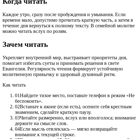
Когда читать
Каждое утро, сразу после пробуждения и умывания. Если
времени мало, допустимо прочитать краткую часть, а затем в
течение дня вернуться к полному тексту. В семейной молитве
можно читать вслух по ролям.
Зачем читать
Укрепляет внутренний мир, выстраивает приоритеты дня,
помогает избегать суеты и принимать решения в свете
Евангелия. Регулярность чтения формирует устойчивую
молитвенную привычку и здоровый духовный ритм.
Как читать
0
1
Найдите тихое место, поставьте телефон в режим «Не
беспокоить».
0
2
Встаньте к иконе (если есть), осените себя крестным
знамением, сделайте краткую паузу.
0
3
Читайте размеренно, вслух или вполголоса; внимание
держите на смысле слов.
0
4
Если мысль отвлеклась — мягко возвращайте
внимание к текущей строке.