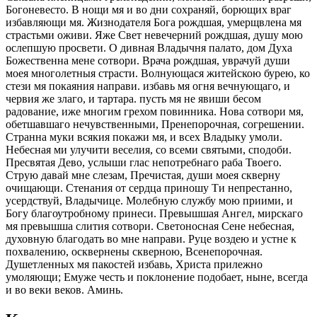
Богоневесто. В нощи мя и во дни сохраняй, борющих враг
избавляющи мя. Жизнодателя Бога рождшая, умерщвлена мя
страстьми оживи. Яже Свет невечерний рождшая, душу мою
ослепшую просвети. О дивная Владычня палато, дом Духа
Божественна мене сотвори. Врача рождшая, уврачуй души
моея многолетныя страсти. Волнующася житейскою бурею, ко
стези мя покаяния направи. избавь мя огня вечнующаго, и
червия же злаго, и тартара. пусть мя не явиши бесом
радование, иже многим грехом повинника. Нова сотвори мя,
обетшавшаго нечувственными, Пренепорочная, согрешении.
Странна муки всякия покажи мя, и всех Владыку умоли.
Небесная ми улучити веселия, со всеми святыми, сподоби.
Пресвятая Дево, услыши глас непотребнаго раба Твоего.
Струю давай мне слезам, Пречистая, души моея скверну
очищающи. Стенания от сердца приношу Ти непрестанно,
усердствуй, Владычице. Молебную службу мою приими, и
Богу благоутробному принеси. Превышшая Ангел, мирскаго
мя превышша слития сотвори. Светоносная Сене небесная,
духовную благодать во мне направи. Руце воздею и устне к
похвалению, осквернены скверною, Всенепорочная.
Душетленных мя пакостей избавь, Христа прилежно
умоляющи; Емуже честь и поклонение подобает, ныне, всегда
и во веки веков. Аминь.