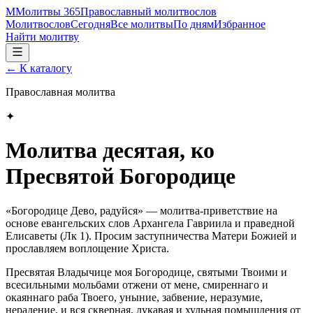
М
Молитвы 365
Православный молитвослов
Молитвослов
Сегодня
Все молитвы
По дням
Избранное
Найти молитву
← К каталогу
Православная молитва
✦
Молитва десятая, ко
Пресвятой Богородице
«Богородице Дево, радуйся» — молитва‑приветствие на
основе евангельских слов Архангела Гавриила и праведной
Елисаветы (Лк 1). Просим заступничества Матери Божией и
прославляем воплощение Христа.
Пресвятая Владычице моя Богородице, святыми Твоими и
всесильными мольбами отжени от мене, смиреннаго и
окаяннаго раба Твоего, уныние, забвение, неразумие,
нерадение, и вся скверная, лукавая и хульная помышления от