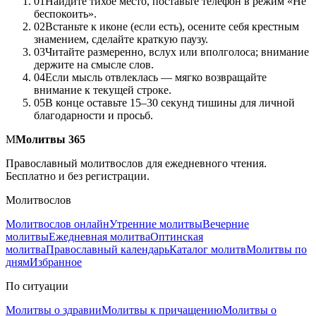
0
1
Найдите тихое место, поставьте телефон в режим «Не
беспокоить».
0
2
Встаньте к иконе (если есть), осените себя крестным
знамением, сделайте краткую паузу.
0
3
Читайте размеренно, вслух или вполголоса; внимание
держите на смысле слов.
0
4
Если мысль отвлеклась — мягко возвращайте
внимание к текущей строке.
0
5
В конце оставьте 15–30 секунд тишины для личной
благодарности и просьб.
М
Молитвы 365
Православный молитвослов для ежедневного чтения.
Бесплатно и без регистрации.
Молитвослов
Молитвослов онлайн
Утренние молитвы
Вечерние
молитвы
Ежедневная молитва
Оптинская
молитва
Православный календарь
Каталог молитв
Молитвы по
дням
Избранное
По ситуации
Молитвы о здравии
Молитвы к причащению
Молитвы о